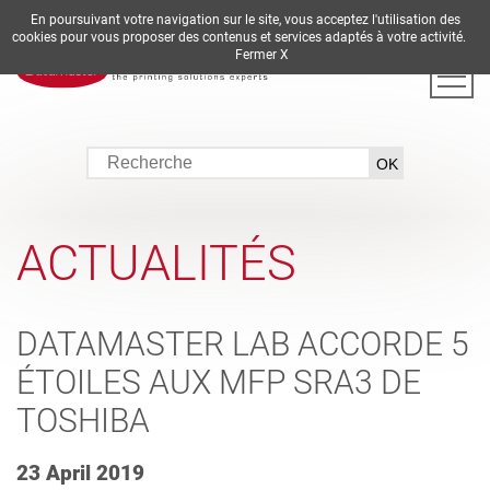
En poursuivant votre navigation sur le site, vous acceptez l'utilisation des
DE
EN
ES
FR
IT
cookies pour vous proposer des contenus et services adaptés à votre activité.
Fermer X
ACTUALITÉS
DATAMASTER LAB ACCORDE 5
ÉTOILES AUX MFP SRA3 DE
TOSHIBA
23 April 2019