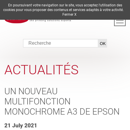
En poursuivant votre navigation sur le site, vous acceptez l'utilisation des
DE
EN
ES
FR
IT
cookies pour vous proposer des contenus et services adaptés à votre activité.
Fermer X
ACTUALITÉS
UN NOUVEAU
MULTIFONCTION
MONOCHROME A3 DE EPSON
21 July 2021