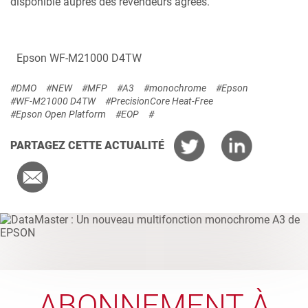
disponible auprès des revendeurs agréés.
Epson WF-M21000 D4TW
#DMO
#NEW
#MFP
#A3
#monochrome
#Epson
#WF-M21000 D4TW
#PrecisionCore Heat-Free
#Epson Open Platform
#EOP
#
PARTAGEZ CETTE ACTUALITÉ
ABONNEMENT À