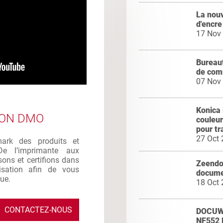
La nou
d'encre
17 Nov
Bureaut
de co
07 Nov
Konica 
ION DMO
couleur
pour tr
27 Oct
mark des produits et
De l’imprimante aux
sons et certifions dans
Zeendoc
ilisation afin de vous
docume
que.
18 Oct
CONTACTEZ-NOUS
DOCUWA
NF552 