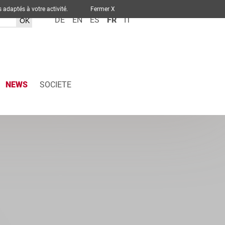
ervices adaptés à votre activité.
Fermer X
DE
EN
ES
FR
IT
NEWS
SOCIETE