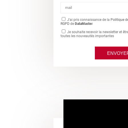
J'ai pris connaissance de la
Politique d
RGPD
de
DataMaster
Je souhaite recevoir la newsletter et êt
toutes les nouveautés importantes