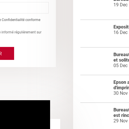
19 Dec
e Confidentialité conforme
Exposi
16 Dec
re informé régulièrement sur
Bureaut
et soli
05 Dec
Epson a
d'impri
30 Nov
Bureaut
est rin
29 Nov