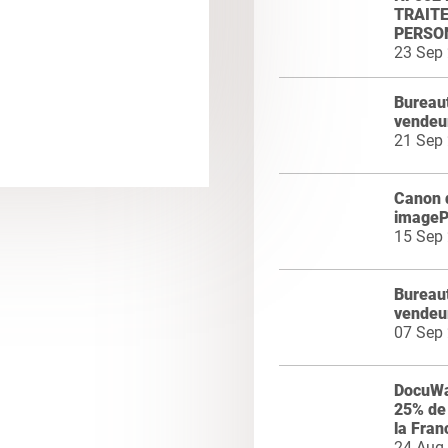
TRAIT
PERSO
23 Sep
Bureaut
vendeur
21 Sep
Canon 
image
15 Sep
Bureaut
vendeu
07 Sep
DocuWar
25% de 
la Fran
24 Aug