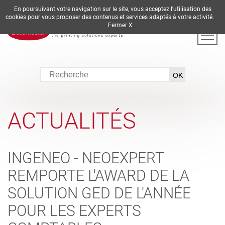
En poursuivant votre navigation sur le site, vous acceptez l'utilisation des
DE
EN
ES
FR
IT
cookies pour vous proposer des contenus et services adaptés à votre activité.
Fermer X
ACTUALITÉS
INGENEO - NEOEXPERT
REMPORTE L'AWARD DE LA
SOLUTION GED DE L'ANNÉE
POUR LES EXPERTS