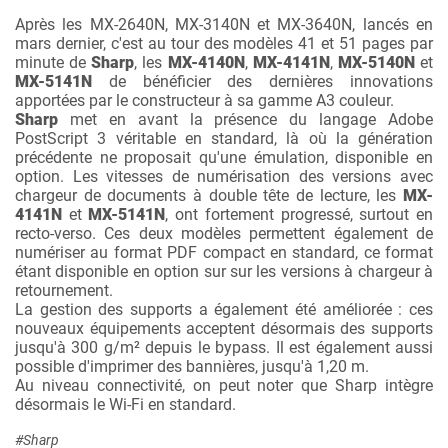
Après les MX-2640N, MX-3140N et MX-3640N, lancés en
mars dernier, c'est au tour des modèles 41 et 51 pages par
minute de
Sharp
, les
MX-4140N
,
MX-4141N
,
MX-5140N
et
MX-5141N
de bénéficier des dernières innovations
apportées par le constructeur à sa gamme A3 couleur.
Sharp
met en avant la présence du langage Adobe
PostScript 3 véritable en standard, là où la génération
précédente ne proposait qu'une émulation, disponible en
option. Les vitesses de numérisation des versions avec
chargeur de documents à double tête de lecture, les
MX-
4141N
et
MX-5141N
, ont fortement progressé, surtout en
recto-verso. Ces deux modèles permettent également de
numériser au format PDF compact en standard, ce format
étant disponible en option sur sur les versions à chargeur à
retournement.
La gestion des supports a également été améliorée : ces
nouveaux équipements acceptent désormais des supports
jusqu'à 300 g/m² depuis le bypass. Il est également aussi
possible d'imprimer des bannières, jusqu'à 1,20 m.
Au niveau connectivité, on peut noter que Sharp intègre
désormais le Wi-Fi en standard.
#Sharp