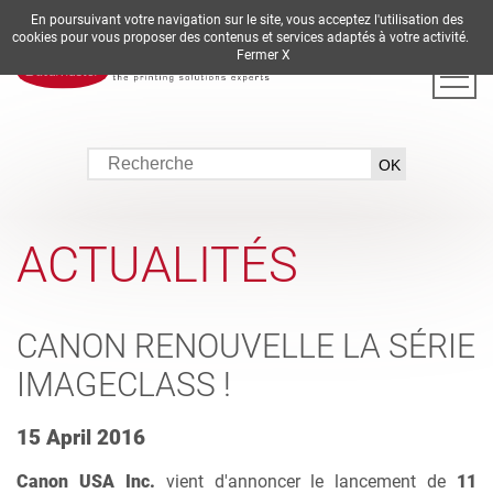
En poursuivant votre navigation sur le site, vous acceptez l'utilisation des
DE
EN
ES
FR
IT
cookies pour vous proposer des contenus et services adaptés à votre activité.
Fermer X
ACTUALITÉS
CANON RENOUVELLE LA SÉRIE
IMAGECLASS !
15 April 2016
Canon USA Inc.
vient d'annoncer le lancement de
11