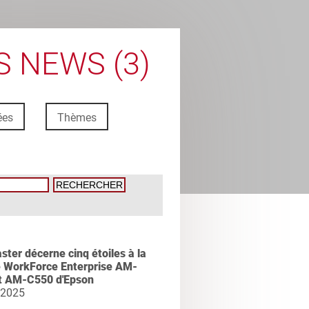
 NEWS (3)
ées
Thèmes
ter décerne cinq étoiles à la
WorkForce Enterprise AM-
t AM-C550 d'Epson
 2025