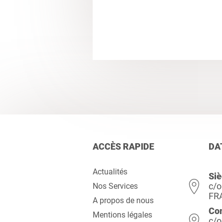
ACCÈS RAPIDE
DA
Actualités
Siè
c/o
Nos Services
FR
A propos de nous
Co
Mentions légales
c/o