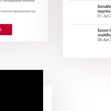
e Confidentialité conforme
DataMas
imprim
re informé régulièrement sur
01 Jul 
Epson 
multifo
08 Apr