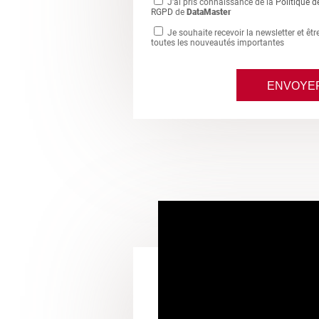
J'ai pris connaissance de la
Politique d
RGPD
de
DataMaster
Je souhaite recevoir la newsletter et êt
toutes les nouveautés importantes