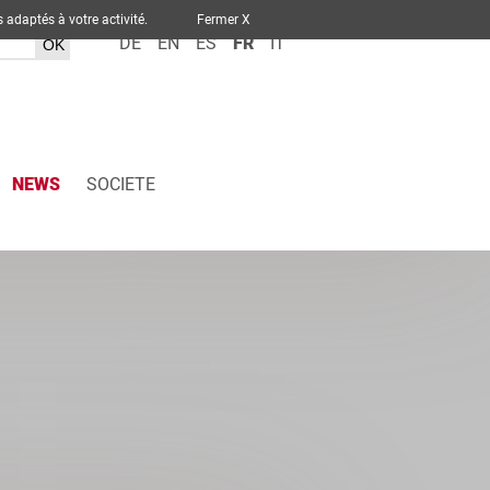
ervices adaptés à votre activité.
Fermer X
DE
EN
ES
FR
IT
NEWS
SOCIETE