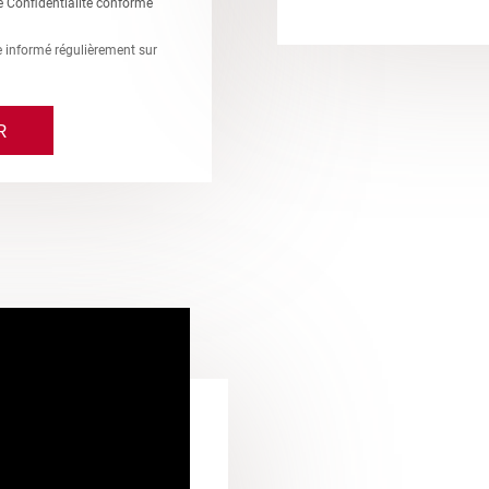
e Confidentialité conforme
re informé régulièrement sur