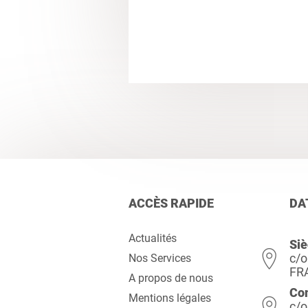
ACCÈS RAPIDE
DA
Actualités
Siè
c/o
Nos Services
FR
A propos de nous
Co
Mentions légales
c/o