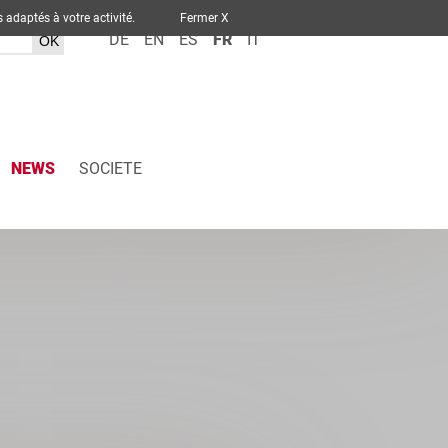
ervices adaptés à votre activité.
Fermer X
DE
EN
ES
FR
IT
NEWS
SOCIETE