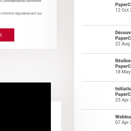
e Confidentialité conforme
PaperCu
12 Oct
re informé régulièrement sur
Découvr
PaperCu
22 Aug
Réalise
PaperC
18 May
Initiat
PaperC
25 Apr
Webina
07 Apr