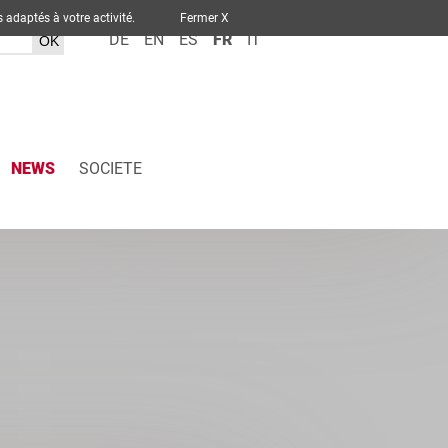
ervices adaptés à votre activité.
Fermer X
DE
EN
ES
FR
IT
NEWS
SOCIETE