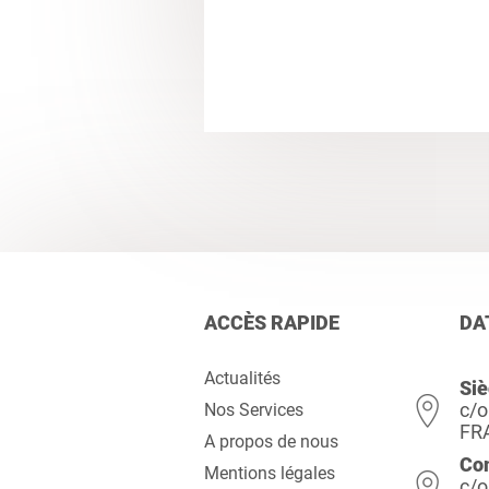
ACCÈS RAPIDE
DA
Actualités
Siè
c/o
Nos Services
FR
A propos de nous
Co
Mentions légales
c/o