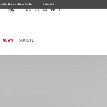
ervices adaptés à votre activité.
Fermer X
DE
EN
ES
FR
IT
NEWS
SOCIETE