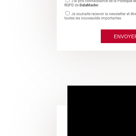
J'ai pris connaissance de la
Politique d
RGPD
de
DataMaster
Je souhaite recevoir la newsletter et êt
toutes les nouveautés importantes