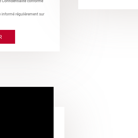
e Confidentialité conforme
re informé régulièrement sur