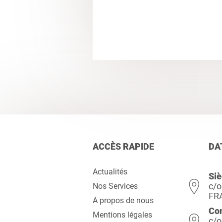
ACCÈS RAPIDE
DA
Actualités
Siè
c/o
Nos Services
FR
A propos de nous
Co
Mentions légales
c/o