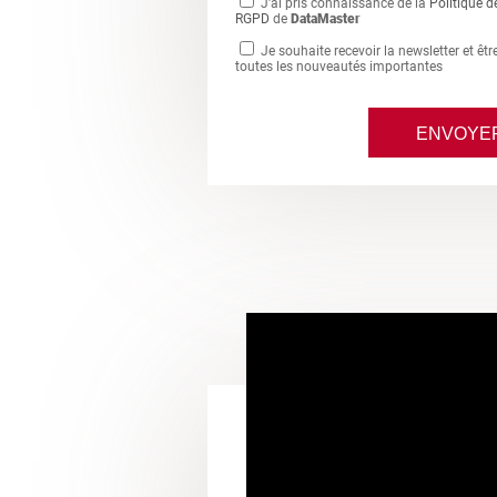
J'ai pris connaissance de la
Politique d
RGPD
de
DataMaster
Je souhaite recevoir la newsletter et êt
toutes les nouveautés importantes