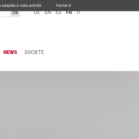
ervices adaptés à votre activité.
Fermer X
DE
EN
ES
FR
IT
NEWS
SOCIETE