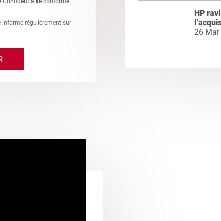
e Confidentialité conforme
HP ravi
l’acqui
re informé régulièrement sur
26 Mar