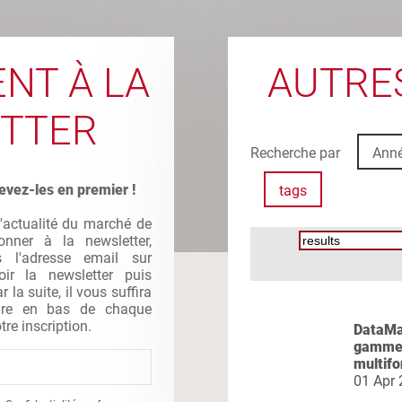
NT À LA
AUTRES
TTER
Recherche par
Ann
evez-les en premier !
tags
l'actualité du marché de
nner à la newsletter,
s l'adresse email sur
oir la newsletter puis
la suite, il vous suffira
gure en bas de chaque
tre inscription.
DataMas
gamme 
multifo
01 Apr