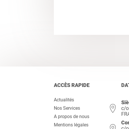
ACCÈS RAPIDE
DA
Actualités
Siè
c/o
Nos Services
FR
A propos de nous
Co
Mentions légales
c/o