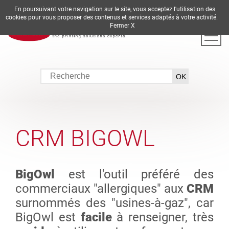
En poursuivant votre navigation sur le site, vous acceptez l'utilisation des
DE
EN
ES
FR
IT
cookies pour vous proposer des contenus et services adaptés à votre activité.
Fermer X
CRM BIGOWL
BigOwl
est l'outil préféré des
commerciaux "allergiques" aux
CRM
surnommés des "usines-à-gaz", car
BigOwl est
facile
à renseigner, très