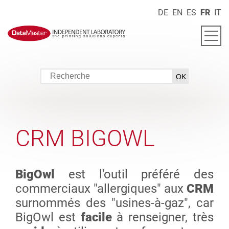
DE
EN
ES
FR
IT
CRM BIGOWL
BigOwl
est l'outil préféré des
commerciaux "allergiques" aux
CRM
surnommés des "usines-à-gaz", car
BigOwl est
facile
à renseigner, très