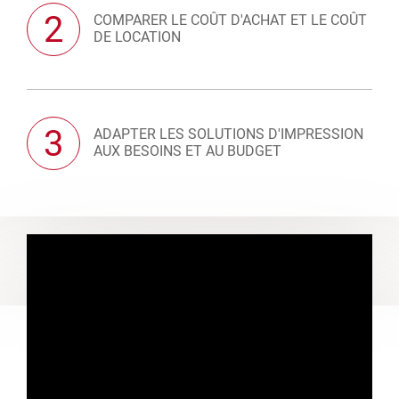
2
COMPARER LE COÛT D'ACHAT ET LE COÛT
DE LOCATION
3
ADAPTER LES SOLUTIONS D'IMPRESSION
AUX BESOINS ET AU BUDGET