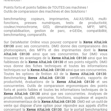
Points forts et points faibles de TOUTES ces machines !
Outils de comparaison des machines et des Solutions !
benchmarking: copieurs, imprimantes, A4/A3/SRA3, multi-
fonctions, presses numériques, tests de productivité,
couleur/monochrome, GED, dématérialisation, MFP, MPS,
comptabilisation, gestion de parc, e-GEIDe, compatibilité,
benchmarking, comparatifs.
Sur DataMaster Online vous pouvez comparer la
Xerox
AltaLink
C8130
avec ses concurrents. DMO donne des comparaisons des
photocopieurs, des MFPs et des imprimantes dont la
Xerox
AltaLink C8130
ainsi que ses concurrentes. Sur DMO vous
trouverez les avantages de la
Xerox
AltaLink C8130
ainsi que les
faiblesses de la
Xerox
AltaLink C8130
et ses points négatifs. DMO
vous donne des fiches techniques et toutes les informations
techniques sur la
Xerox
AltaLink C8130
ainsi que ses concurrentes.
Toutes les options de finition A3 de la
Xerox
AltaLink C8130
.
Benchmarking
Xerox
AltaLink C8130
: certificats, rapports de
productivité, évaluations de la
Xerox
AltaLink C8130
et ses
concurrentes. Outils de comparaison ergonomiques des points
forts et points faibles et toutes les informations techniques de la
Xerox
AltaLink C8130
ainsi que ses concurrentes. Analyses de
productivité, qualité, ergonomie, fonctions, souplesse et aspects
environnementaux de la
Xerox
AltaLink C8130
. DMO est un outil de
vente qui dispose d’une option pour répondre aux appels d’offre
concernant la
Xerox
AltaLink C8130
. Sur le portail benchmarking