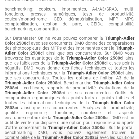
benchmarking: copieurs, imprimantes, A4/A3/SRA3, multi-
fonctions, presses numériques, tests de productivité,
couleur/monochrome, GED, dématérialisation, MFP, MPS,
comptabilisation, gestion de parc, e-GEIDe, compatibilité,
benchmarking, comparatifs.
Sur DataMaster Online vous pouvez comparer la
Triumph-Adler
Color 2508ci
avec ses concurrents. DMO donne des comparaisons
des photocopieurs, des MFPs et des imprimantes dont la
Triumph-
Adler
Color 2508ci
ainsi que ses concurrentes. Sur DMO vous
trouverez les avantages de la
Triumph-Adler
Color 2508ci
ainsi
que les faiblesses de la
Triumph-Adler
Color 2508ci
et ses points
négatifs. DMO vous donne des fiches techniques et toutes les
informations techniques sur la
Triumph-Adler
Color 2508ci
ainsi
que ses concurrentes. Toutes les options de finition A3 de la
Triumph-Adler
Color 2508ci
. Benchmarking
Triumph-Adler
Color
2508ci
: certificats, rapports de productivité, évaluations de la
Triumph-Adler
Color 2508ci
et ses concurrentes. Outils de
comparaison ergonomiques des points forts et points faibles et
toutes les informations techniques de la
Triumph-Adler
Color
2508ci
ainsi que ses concurrentes. Analyses de productivité,
qualité, ergonomie, fonctions, souplesse et aspects
environnementaux de la
Triumph-Adler
Color 2508ci
. DMO est un
outil de vente qui dispose d’une option pour répondre aux appels
d’offre concernant la
Triumph-Adler
Color 2508ci
. Sur le portail
benchmarking DMO, vous pouvez également trouver la
compatibilité de la
Triumph-Adler
Color 2508ci
avec les solutions