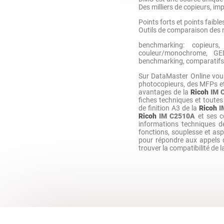
Des milliers de copieurs, imp
Points forts et points faib
Outils de comparaison des m
benchmarking: copieurs,
couleur/monochrome, GED,
benchmarking, comparatifs
Sur DataMaster Online vo
photocopieurs, des MFPs e
avantages de la
Ricoh
IM 
fiches techniques et toutes
de finition A3 de la
Ricoh
I
Ricoh
IM C2510A
et ses c
informations techniques 
fonctions, souplesse et as
pour répondre aux appels 
trouver la compatibilité de 