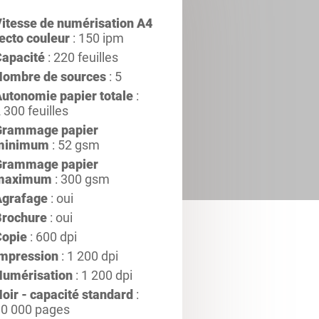
itesse de numérisation A4
ecto couleur
: 150 ipm
apacité
: 220 feuilles
Nombre de sources
: 5
utonomie papier totale
:
 300 feuilles
Grammage papier
minimum
: 52 gsm
Grammage papier
maximum
: 300 gsm
Agrafage
: oui
Brochure
: oui
Copie
: 600 dpi
Impression
: 1 200 dpi
Numérisation
: 1 200 dpi
oir - capacité standard
:
0 000 pages