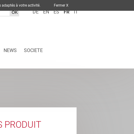
ervices adaptés à votre activité.
Fermer X
DE
EN
ES
FR
IT
NEWS
SOCIETE
S PRODUIT