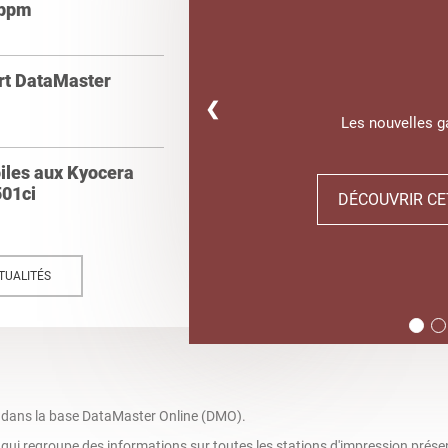
 ppm
ert DataMaster
❮
Les nouvelles 
oiles aux Kyocera
01ci
DÉCOUVRIR CE
TUALITÉS
 dans la base DataMaster Online (DMO).
ui regroupe des informations sur toutes les stations d'impression prése