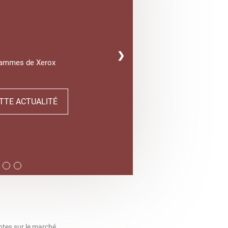
❯
gammes de Xerox
TTE ACTUALITÉ
ntes sur le marché.