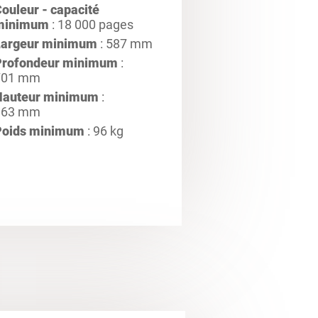
ouleur - capacité
minimum
: 18 000 pages
Largeur minimum
: 587 mm
Profondeur minimum
:
701 mm
Hauteur minimum
:
963 mm
Poids minimum
: 96 kg