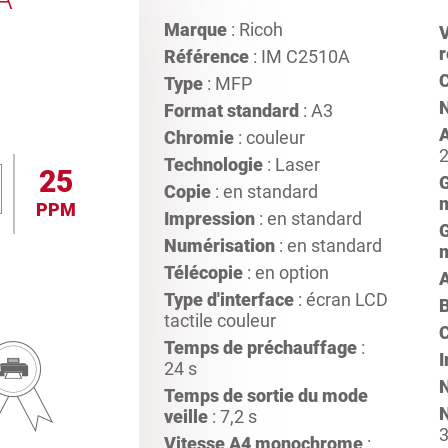
Marque
: Ricoh
V
r
Référence
: IM C2510A
C
Type
: MFP
Format standard
: A3
A
Chromie
: couleur
2
Technologie
: Laser
25
Copie
: en standard
PPM
Impression
: en standard
Numérisation
: en standard
Télécopie
: en option
Type d'interface
: écran LCD
tactile couleur
Temps de préchauffage
:
24 s
Temps de sortie du mode
N
veille
: 7,2 s
3
Vitesse A4 monochrome
: