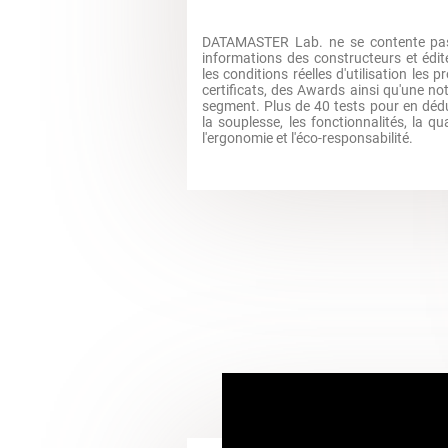
DATAMASTER Lab. ne se contente pas
informations des constructeurs et édite
les conditions réelles d'utilisation les p
certificats, des Awards ainsi qu'une no
segment. Plus de 40 tests pour en dédui
la souplesse, les fonctionnalités, la qua
l'ergonomie et l'éco-responsabilité.