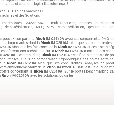
rimantes et solutions logicielles référencés !
les de TOUTES ces machines !
achines et des Solutions !
 imprimantes, A4/A3/SRA3, multi-fonctions, presses numériques
 dématérialisation, MFP, MPS, comptabilisation, gestion de parc
.
us pouvez comparer la
Ricoh
IM C2510A
avec ses concurrents. DMO d
t des imprimantes dont la
Ricoh
IM C2510A
ainsi que ses concurrentes.
C2510A
ainsi que les faiblesses de la
Ricoh
IM C2510A
et ses points né
 les informations techniques sur la
Ricoh
IM C2510A
ainsi que ses concu
M C2510A
. Benchmarking
Ricoh
IM C2510A
: certificats, rapports de pr
oncurrentes. Outils de comparaison ergonomiques des points forts et p
de la
Ricoh
IM C2510A
ainsi que ses concurrentes. Analyses de produc
pects environnementaux de la
Ricoh
IM C2510A
. DMO est un outil de ve
d’offre concernant la
Ricoh
IM C2510A
. Sur le portail benchmarking 
la
Ricoh
IM C2510A
avec les solutions logicielles.