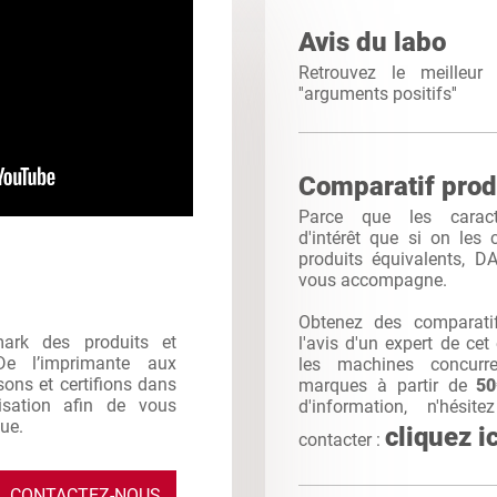
Avis du labo
Retrouvez le meilleu
''arguments positifs''
Comparatif prod
Parce que les caracté
d'intérêt que si on les
produits équivalents, 
vous accompagne.
Obtenez des comparatif
mark des produits et
l'avis d'un expert de ce
De l’imprimante aux
les machines concurr
sons et certifions dans
marques à partir de
5
ilisation afin de vous
d'information, n'hés
que.
cliquez ic
contacter :
CONTACTEZ-NOUS