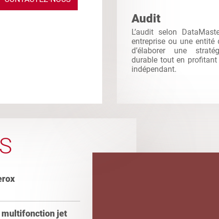
Audit
L’audit selon DataMast
entreprise ou une entité
d’élaborer une straté
durable tout en profitant 
indépendant.
S
erox
multifonction jet