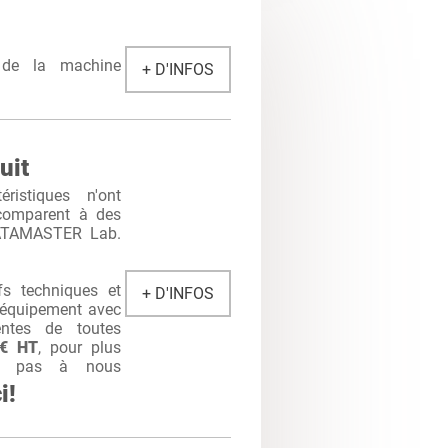
r de la machine
+ D'INFOS
uit
ristiques n'ont
 comparent à des
DATAMASTER Lab.
s techniques et
+ D'INFOS
t équipement avec
entes de toutes
0€ HT
, pour plus
itez pas à nous
i!