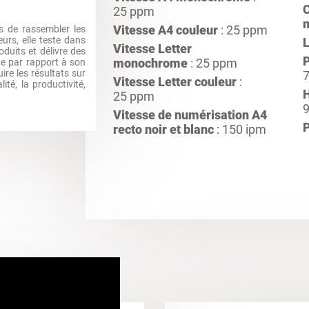
C
25 ppm
Vitesse A4 couleur
: 25 ppm
 de rassembler les
urs, elle teste dans
Vitesse Letter
roduits et délivre des
monochrome
: 25 ppm
te par rapport à son
re les résultats sur
Vitesse Letter couleur
:
lité, la productivité,
25 ppm
Vitesse de numérisation A4
recto noir et blanc
: 150 ipm