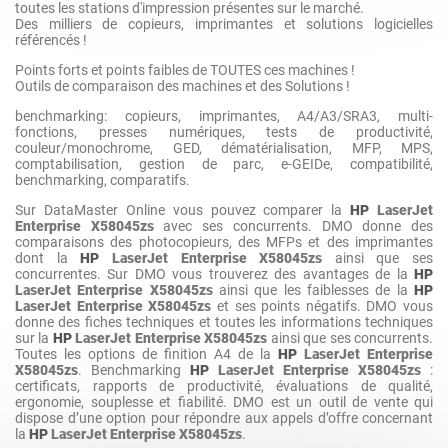
toutes les stations d'impression présentes sur le marché.
Des milliers de copieurs, imprimantes et solutions logicielles
référencés !
Points forts et points faibles de TOUTES ces machines !
Outils de comparaison des machines et des Solutions !
benchmarking: copieurs, imprimantes, A4/A3/SRA3, multi-
fonctions, presses numériques, tests de productivité,
couleur/monochrome, GED, dématérialisation, MFP, MPS,
comptabilisation, gestion de parc, e-GEIDe, compatibilité,
benchmarking, comparatifs.
Sur DataMaster Online vous pouvez comparer la
HP
LaserJet
Enterprise X58045zs
avec ses concurrents. DMO donne des
comparaisons des photocopieurs, des MFPs et des imprimantes
dont la
HP
LaserJet Enterprise X58045zs
ainsi que ses
concurrentes. Sur DMO vous trouverez des avantages de la
HP
LaserJet Enterprise X58045zs
ainsi que les faiblesses de la
HP
LaserJet Enterprise X58045zs
et ses points négatifs. DMO vous
donne des fiches techniques et toutes les informations techniques
sur la
HP
LaserJet Enterprise X58045zs
ainsi que ses concurrents.
Toutes les options de finition A4 de la
HP
LaserJet Enterprise
X58045zs
. Benchmarking
HP
LaserJet Enterprise X58045zs
:
certificats, rapports de productivité, évaluations de qualité,
ergonomie, souplesse et fiabilité. DMO est un outil de vente qui
dispose d’une option pour répondre aux appels d’offre concernant
la
HP
LaserJet Enterprise X58045zs
.