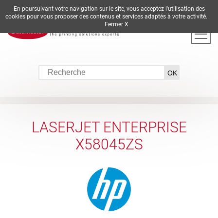
En poursuivant votre navigation sur le site, vous acceptez l'utilisation des
DE
EN
ES
FR
IT
cookies pour vous proposer des contenus et services adaptés à votre activité.
Fermer X
LASERJET ENTERPRISE
X58045ZS