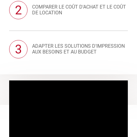
2
COMPARER LE COÛT D'ACHAT ET LE COÛT
DE LOCATION
3
ADAPTER LES SOLUTIONS D'IMPRESSION
AUX BESOINS ET AU BUDGET