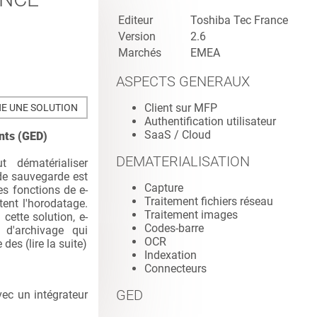
Editeur
Toshiba Tec France
Version
2.6
Marchés
EMEA
ASPECTS GENERAUX
Client sur MFP
E UNE SOLUTION
Authentification utilisateur
SaaS / Cloud
nts (GED)
DEMATERIALISATION
t dématérialiser
 de sauvegarde est
Capture
es fonctions de e-
Traitement fichiers réseau
ent l'horodatage.
Traitement images
cette solution, e-
Codes-barre
 d'archivage qui
OCR
 des (
lire la suite
)
Indexation
Connecteurs
GED
vec un intégrateur