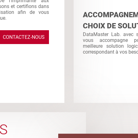
De l’imprimante aux
sons et certifions dans
ilisation afin de vous
ACCOMPAGNE
que.
CHOIX DE SOLU
DataMaster Lab. avec sa
CONTACTEZ-NOUS
vous accompagne po
meilleure solution logi
correspondant à vos bes
S