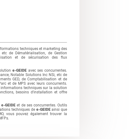
nformations techniques et marketing des
 etc de Dématérialisation, de Gestion
sation et de sécurisation des flux
olution
e-GEIDE
avec ses concurrentes.
ce, Notable Solutions Inc NSi, etc de
cuments GED, de Comptabilisation et de
 Parc et de MPS avec leurs concurrents.
informations techniques sur la solution
ctions, besoins d’installation et offre
e
e-GEIDE
et de ses concurrentes. Outils
ations techniques de
e-GEIDE
ainsi que
MO, vous pouvez également trouver la
 MFPs.