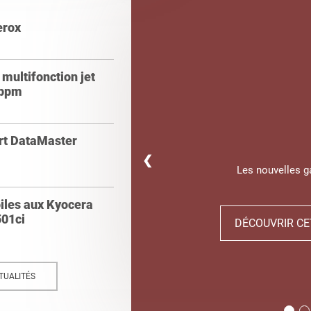
erox
multifonction jet
 ppm
ert DataMaster
❮
Les nouvelles 
oiles aux Kyocera
01ci
DÉCOUVRIR CE
TUALITÉS