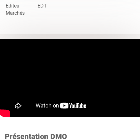
Editeur
EDT
Marchés
Présentation DMO