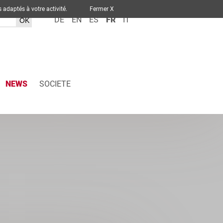
ervices adaptés à votre activité.
Fermer X
DE
EN
ES
FR
IT
NEWS
SOCIETE