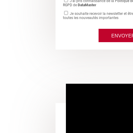
J'ai pris connaissance de la
Politique d
RGPD
de
DataMaster
Je souhaite recevoir la newsletter et êt
toutes les nouveautés importantes