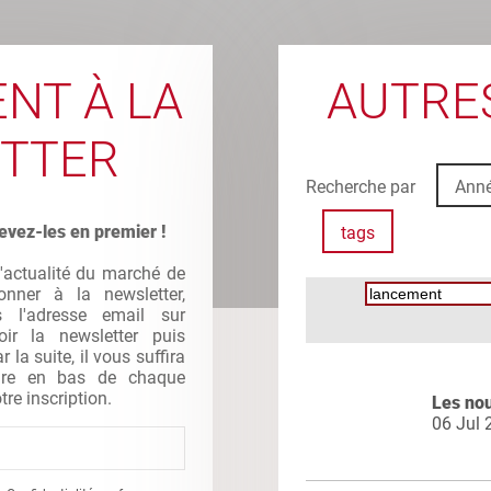
NT À LA
AUTRES
TTER
Recherche par
Ann
evez-les en premier !
tags
l'actualité du marché de
nner à la newsletter,
s l'adresse email sur
oir la newsletter puis
la suite, il vous suffira
gure en bas de chaque
tre inscription.
Les no
06 Jul 