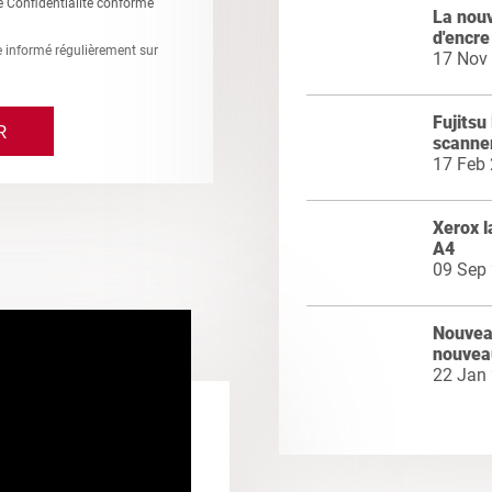
e Confidentialité conforme
La nou
d'encre
re informé régulièrement sur
17 Nov
Fujitsu
scanne
17 Feb
Xerox l
A4
09 Sep
Nouveau
nouvea
22 Jan