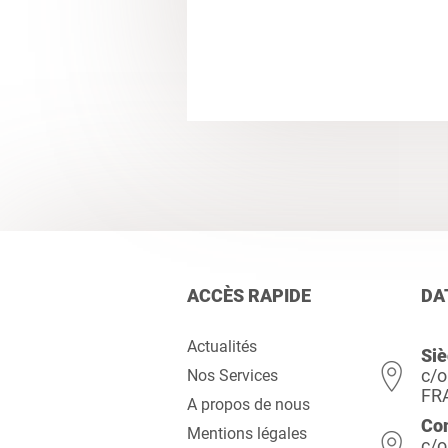
ACCÈS RAPIDE
DA
Actualités
Siè
c/o
Nos Services
FR
A propos de nous
Co
Mentions légales
c/o