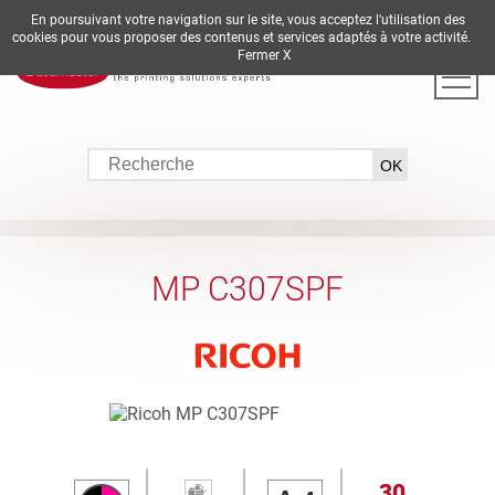
En poursuivant votre navigation sur le site, vous acceptez l'utilisation des
DE
EN
ES
FR
IT
cookies pour vous proposer des contenus et services adaptés à votre activité.
Fermer X
MP C307SPF
30