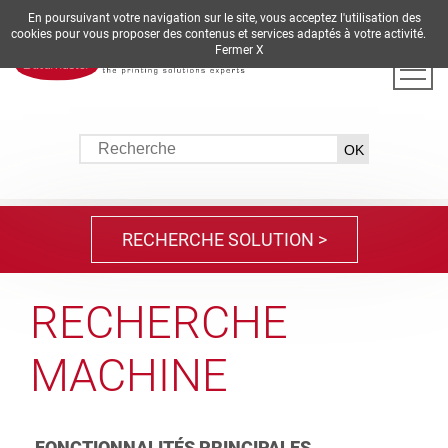
En poursuivant votre navigation sur le site, vous acceptez l'utilisation des
DE
EN
ES
FR
IT
cookies pour vous proposer des contenus et services adaptés à votre activité.
Fermer X
RECHERCHE SOLUTION >
RECHERCHE MACHINE >
RECHERCHE
RECHERCHE
MACHINE
SOLUTION
FONCTIONNALITÉS PRINCIPALES
SOLUTIONS BUREAUTIQUES