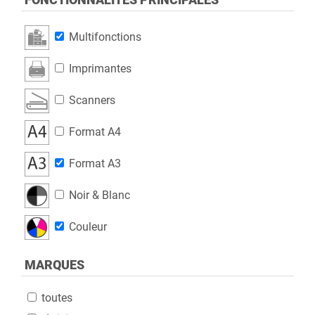
Multifonctions
Comptabilisation
Imprimantes
ECM / GED
Scanners
Dématérialisation
Format A4
Gestion de parc
Format A3
Autres solutions
Noir & Blanc
SOLUTIONS PRODUCTION
Couleur
Web to Print
MARQUES
WorkFlow
toutes
Données variables