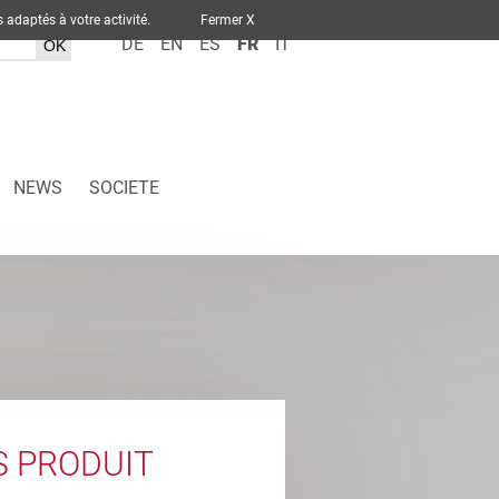
ervices adaptés à votre activité.
Fermer X
DE
EN
ES
FR
IT
NEWS
SOCIETE
S PRODUIT