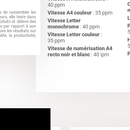
C
40 ppm
Vitesse A4 couleur
: 35 ppm
 de rassembler les
urs, elle teste dans
Vitesse Letter
roduits et délivre des
monochrome
: 40 ppm
te par rapport à son
re les résultats sur
Vitesse Letter couleur
:
lité, la productivité,
35 ppm
Vitesse de numérisation A4
recto noir et blanc
: 40 ipm