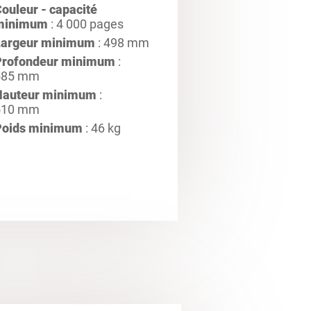
ouleur - capacité
minimum
: 4 000 pages
Largeur minimum
: 498 mm
Profondeur minimum
:
585 mm
Hauteur minimum
:
510 mm
Poids minimum
: 46 kg