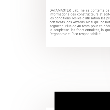
DATAMASTER Lab. ne se contente pas
informations des constructeurs et édite
les conditions réelles d'utilisation les p
certificats, des Awards ainsi qu'une no
segment. Plus de 40 tests pour en dédui
la souplesse, les fonctionnalités, la qua
l'ergonomie et l'éco-responsabilité.