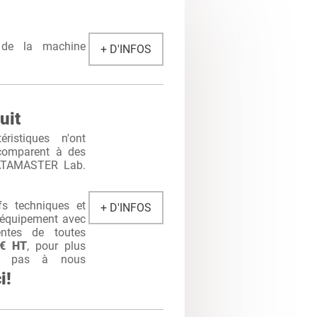
r de la machine
+ D'INFOS
uit
ristiques n'ont
 comparent à des
DATAMASTER Lab.
s techniques et
+ D'INFOS
t équipement avec
entes de toutes
0€ HT
, pour plus
itez pas à nous
i!