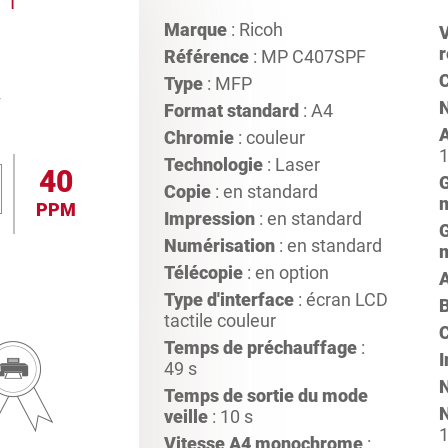
Marque
: Ricoh
V
r
Référence
: MP C407SPF
C
Type
: MFP
Format standard
: A4
A
Chromie
: couleur
1
Technologie
: Laser
40
Copie
: en standard
PPM
Impression
: en standard
Numérisation
: en standard
Télécopie
: en option
Type d'interface
: écran LCD
tactile couleur
Temps de préchauffage
:
49 s
Temps de sortie du mode
N
veille
: 10 s
1
Vitesse A4 monochrome
: