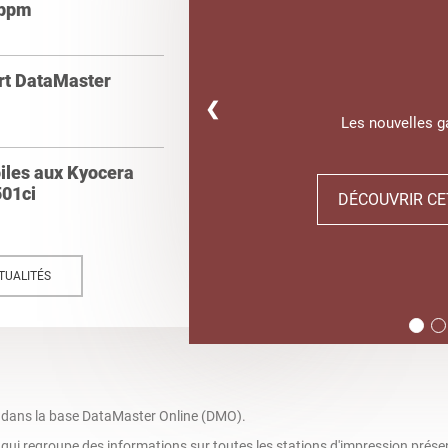
 ppm
ert DataMaster
❮
Les nouvelles 
oiles aux Kyocera
01ci
DÉCOUVRIR CE
TUALITÉS
 dans la base DataMaster Online (DMO).
ui regroupe des informations sur toutes les stations d'impression prése