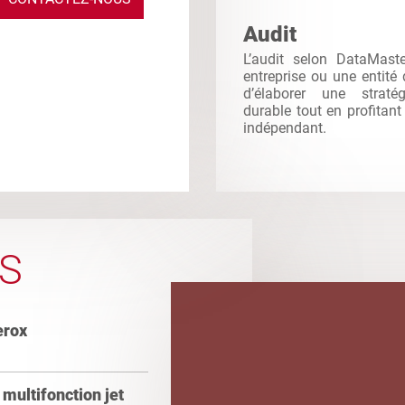
Audit
L’audit selon DataMast
entreprise ou une entité
d’élaborer une straté
durable tout en profitant 
indépendant.
S
erox
multifonction jet