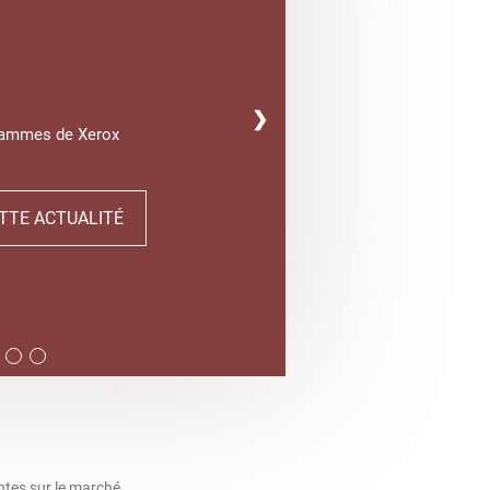
❯
gammes de Xerox
TTE ACTUALITÉ
ntes sur le marché.