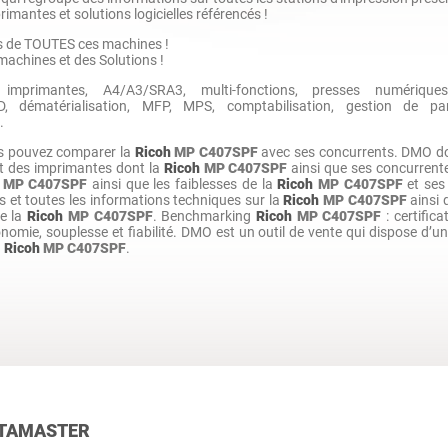
rimantes et solutions logicielles référencés !
les de TOUTES ces machines !
achines et des Solutions !
 imprimantes, A4/A3/SRA3, multi-fonctions, presses numériques
 dématérialisation, MFP, MPS, comptabilisation, gestion de parc
.
s pouvez comparer la
Ricoh
MP C407SPF
avec ses concurrents. DMO d
t des imprimantes dont la
Ricoh
MP C407SPF
ainsi que ses concurrent
MP C407SPF
ainsi que les faiblesses de la
Ricoh
MP C407SPF
et ses
 et toutes les informations techniques sur la
Ricoh
MP C407SPF
ainsi 
de la
Ricoh
MP C407SPF
. Benchmarking
Ricoh
MP C407SPF
: certifica
onomie, souplesse et fiabilité. DMO est un outil de vente qui dispose d’
a
Ricoh
MP C407SPF
.
TAMASTER