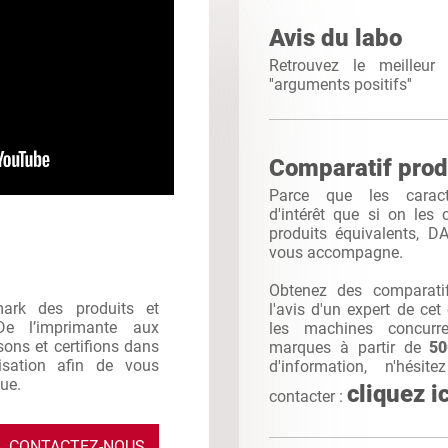
Avis du labo
Retrouvez le meilleu
''arguments positifs''
Comparatif prod
Parce que les caracté
d'intérêt que si on les
produits équivalents, 
vous accompagne.
Obtenez des comparatif
mark des produits et
l'avis d'un expert de ce
De l’imprimante aux
les machines concurr
sons et certifions dans
marques à partir de
5
ilisation afin de vous
d'information, n'hés
que.
cliquez ic
contacter :
CONTACTEZ-NOUS