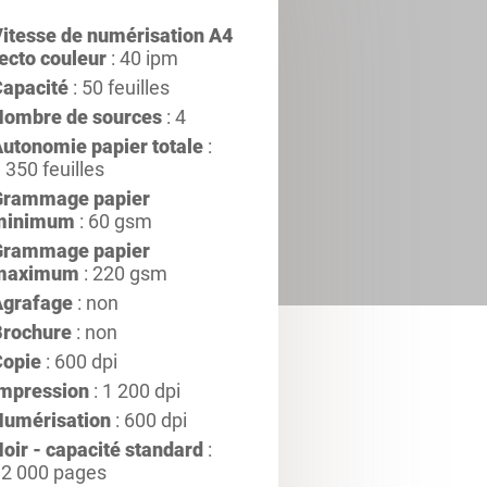
itesse de numérisation A4
ecto couleur
: 40 ipm
apacité
: 50 feuilles
Nombre de sources
: 4
utonomie papier totale
:
 350 feuilles
Grammage papier
minimum
: 60 gsm
Grammage papier
maximum
: 220 gsm
Agrafage
: non
Brochure
: non
Copie
: 600 dpi
Impression
: 1 200 dpi
Numérisation
: 600 dpi
oir - capacité standard
:
2 000 pages