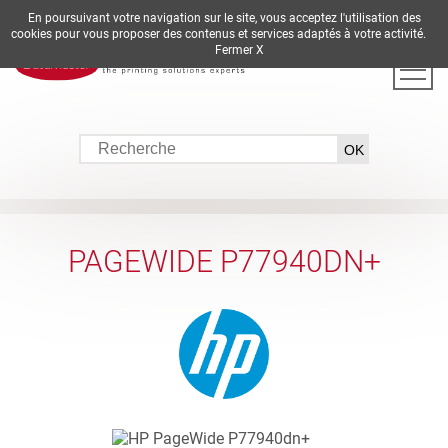
En poursuivant votre navigation sur le site, vous acceptez l'utilisation des
DE
EN
ES
FR
IT
cookies pour vous proposer des contenus et services adaptés à votre activité.
Fermer X
PAGEWIDE P77940DN+