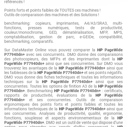
référencés !
Points forts et points faibles de TOUTES ces machines !
Outils de comparaison des machines et des Solutions !
benchmarking: copieurs, imprimantes, A4/A3/SRA3, multi-
fonctions, presses numériques, tests de productivité,
couleur/monochrome, GED, dématérialisation, MFP, MPS,
comptabilisation, gestion de parc, e-GEIDe, compatibilité,
benchmarking, comparatifs.
Sur DataMaster Online vous pouvez comparer la
HP
PageWide
P77940dn+
avec ses concurrents. DMO donne des comparaisons
des photocopieurs, des MFPs et des imprimantes dont la
HP
PageWide P77940dn+
ainsi que ses concurrentes. Sur DMO vous
trouverez les avantages de la
HP
PageWide P77940dn+
ainsi que
les faiblesses de la
HP
PageWide P77940dn+
et ses points négatifs.
DMO vous donne des fiches techniques et toutes les informations
techniques sur la
HP
PageWide P77940dn+
ainsi que ses
concurrentes. Toutes les options de finition A3 de la
HP
PageWide
P77940dn+
. Benchmarking
HP
PageWide P77940dn+
: certificats,
rapports de productivité, évaluations de la
HP
PageWide
P77940dn+
et ses concurrentes. Outils de comparaison
ergonomiques des points forts et points faibles et toutes les
informations techniques de la
HP
PageWide P77940dn+
ainsi que
ses concurrentes. Analyses de productivité, qualité, ergonomie,
fonctions, souplesse et aspects environnementaux de la
HP
PageWide P77940dn+
. DMO est un outil de vente qui dispose d’une