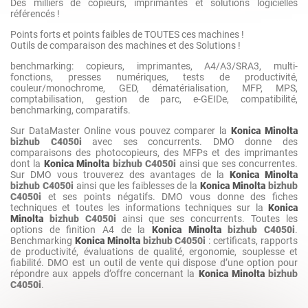
Des milliers de copieurs, imprimantes et solutions logicielles
référencés !
Points forts et points faibles de TOUTES ces machines !
Outils de comparaison des machines et des Solutions !
benchmarking: copieurs, imprimantes, A4/A3/SRA3, multi-
fonctions, presses numériques, tests de productivité,
couleur/monochrome, GED, dématérialisation, MFP, MPS,
comptabilisation, gestion de parc, e-GEIDe, compatibilité,
benchmarking, comparatifs.
Sur DataMaster Online vous pouvez comparer la
Konica Minolta
bizhub C4050i
avec ses concurrents. DMO donne des
comparaisons des photocopieurs, des MFPs et des imprimantes
dont la
Konica Minolta
bizhub C4050i
ainsi que ses concurrentes.
Sur DMO vous trouverez des avantages de la
Konica Minolta
bizhub C4050i
ainsi que les faiblesses de la
Konica Minolta
bizhub
C4050i
et ses points négatifs. DMO vous donne des fiches
techniques et toutes les informations techniques sur la
Konica
Minolta
bizhub C4050i
ainsi que ses concurrents. Toutes les
options de finition A4 de la
Konica Minolta
bizhub C4050i
.
Benchmarking
Konica Minolta
bizhub C4050i
: certificats, rapports
de productivité, évaluations de qualité, ergonomie, souplesse et
fiabilité. DMO est un outil de vente qui dispose d’une option pour
répondre aux appels d’offre concernant la
Konica Minolta
bizhub
C4050i
.