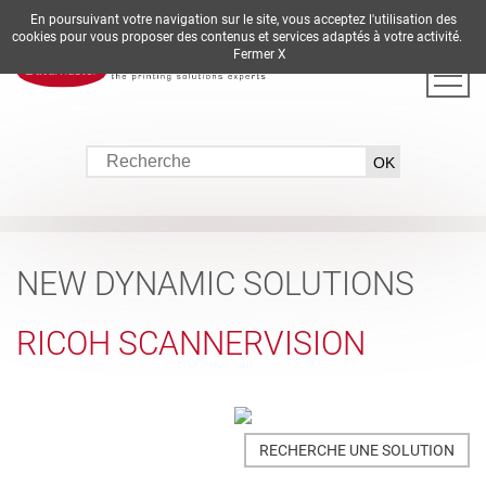
En poursuivant votre navigation sur le site, vous acceptez l'utilisation des
DE
EN
ES
FR
IT
cookies pour vous proposer des contenus et services adaptés à votre activité.
Fermer X
NEW DYNAMIC SOLUTIONS
RICOH SCANNERVISION
RECHERCHE UNE SOLUTION