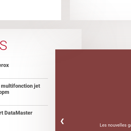
S
erox
multifonction jet
 ppm
ert DataMaster
❮
Les nouvelles 