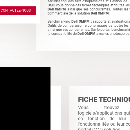
sécurisation des flux d'impressions et Gestion de
DMO vous donne des fiches techniques et toutes les 
Dell OMPM
ainsi que ses concurrentes. Toutes les f
CONTACTEZ-NOUS
commerciale de la solution
Dell OMPM
.
Benchmarking
Dell OMPM
: rapports et évaluation
Outils de comparaison ergonomiques de toutes les
ainsi que ses concurrentes. Sur le portail benchmar
la compatibilité de
Dell OMPM
avec les photocopieu
FICHE TECHNIQ
Vous trouvez
logiciels/applications qu
en fonction de leur c
fonctionnalités ou leur co
portail DMO solution.