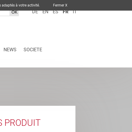
ervices adaptés à votre activité.
Fermer X
DE
EN
ES
FR
IT
NEWS
SOCIETE
S PRODUIT