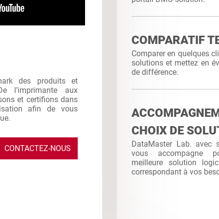
COMPARATIF T
Comparer en quelques clic
solutions et mettez en év
de différence.
mark des produits et
De l’imprimante aux
sons et certifions dans
ilisation afin de vous
ACCOMPAGNE
que.
CHOIX DE SOLU
DataMaster Lab. avec sa
CONTACTEZ-NOUS
vous accompagne po
meilleure solution logi
correspondant à vos bes