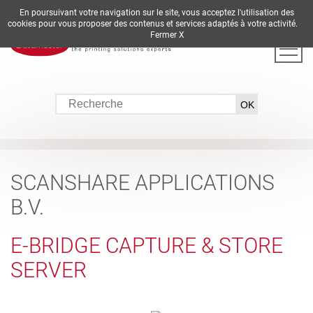
En poursuivant votre navigation sur le site, vous acceptez l'utilisation des
DE
EN
ES
FR
IT
cookies pour vous proposer des contenus et services adaptés à votre activité.
Fermer X
SCANSHARE APPLICATIONS
B.V.
E-BRIDGE CAPTURE & STORE
SERVER