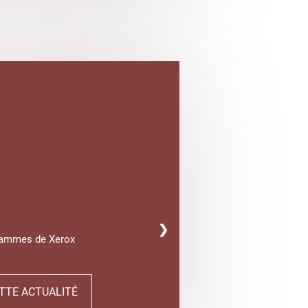
❯
gammes de Xerox
TTE ACTUALITÉ