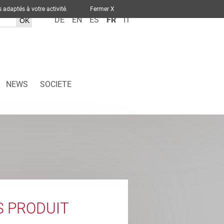
ervices adaptés à votre activité.
Fermer X
DE
EN
ES
FR
IT
NEWS
SOCIETE
S PRODUIT