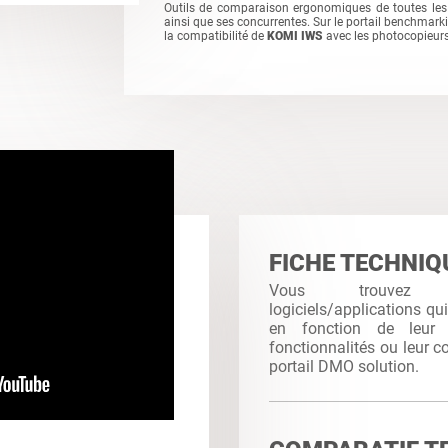
Outils de comparaison ergonomiques de toutes les
ainsi que ses concurrentes. Sur le portail benchmar
la compatibilité de
KOMI IWS
avec les photocopieur
FICHE TECHNIQ
Vous trouvez
logiciels/applications qu
en fonction de leur c
fonctionnalités ou leur co
portail DMO solution.