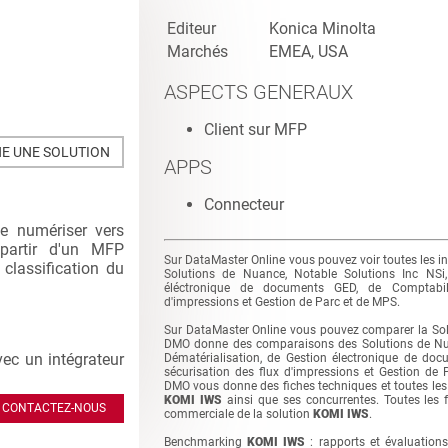
Editeur
Konica Minolta
Marchés
EMEA, USA
ASPECTS GENERAUX
Client sur MFP
E UNE SOLUTION
APPS
Connecteur
e numériser vers
artir d'un MFP
Sur DataMaster Online vous pouvez voir toutes les i
classification du
Solutions de Nuance, Notable Solutions Inc NSi,
éléctronique de documents GED, de Comptabili
d'impressions et Gestion de Parc et de MPS.
Sur DataMaster Online vous pouvez comparer la So
DMO donne des comparaisons des Solutions de Nuan
vec un intégrateur
Dématérialisation, de Gestion électronique de do
sécurisation des flux d'impressions et Gestion de
DMO vous donne des fiches techniques et toutes les 
KOMI IWS
ainsi que ses concurrentes. Toutes les fo
CONTACTEZ-NOUS
commerciale de la solution
KOMI IWS
.
Benchmarking
KOMI IWS
: rapports et évaluation