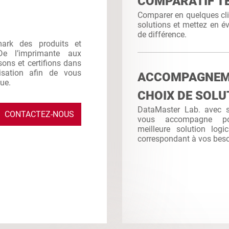
COMPARATIF T
Comparer en quelques clic
solutions et mettez en év
de différence.
mark des produits et
De l’imprimante aux
sons et certifions dans
ilisation afin de vous
ACCOMPAGNE
que.
CHOIX DE SOLU
DataMaster Lab. avec sa
CONTACTEZ-NOUS
vous accompagne po
meilleure solution logi
correspondant à vos bes