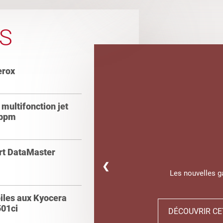
S
erox
multifonction jet
 ppm
ert DataMaster
❮
Les nouvelles 
oiles aux Kyocera
01ci
DÉCOUVRIR CE