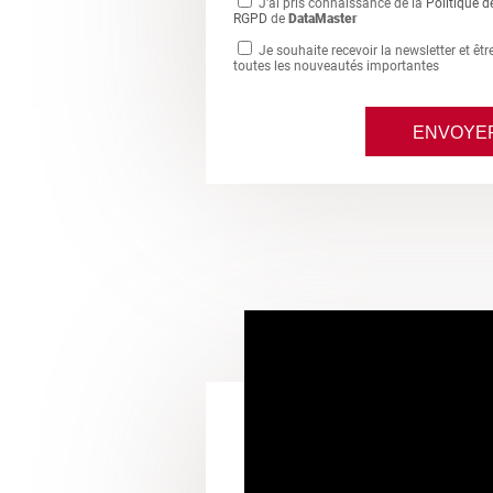
J'ai pris connaissance de la
Politique d
RGPD
de
DataMaster
Je souhaite recevoir la newsletter et êt
toutes les nouveautés importantes