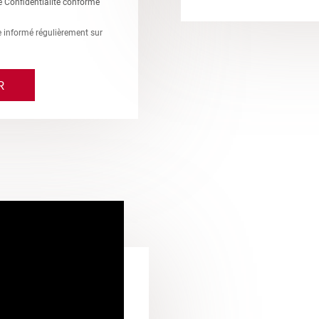
e Confidentialité conforme
re informé régulièrement sur