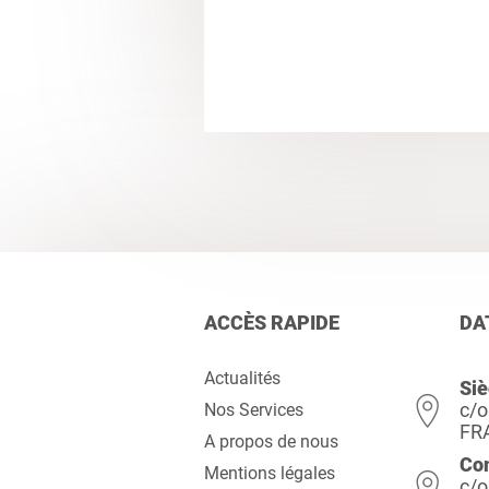
ACCÈS RAPIDE
DA
Actualités
Siè
c/o
Nos Services
FR
A propos de nous
Co
Mentions légales
c/o