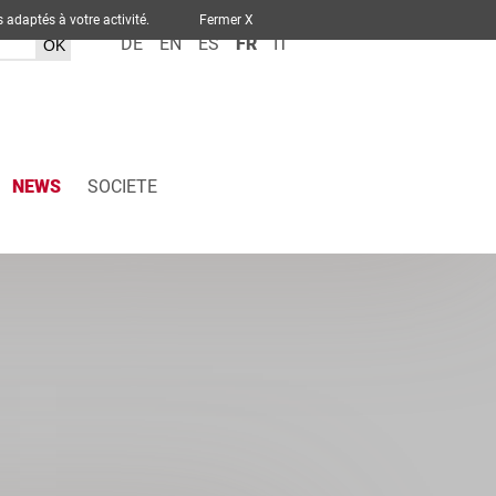
ervices adaptés à votre activité.
Fermer X
DE
EN
ES
FR
IT
NEWS
SOCIETE