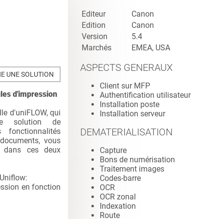
Editeur
Canon
Edition
Canon
Version
5.4
Marchés
EMEA, USA
ASPECTS GENERAUX
E UNE SOLUTION
Client sur MFP
iles d'impression
Authentification utilisateur
Installation poste
lle d'uniFLOW, qui
Installation serveur
ne solution de
DEMATERIALISATION
 fonctionnalités
 documents, vous
on dans ces deux
Capture
Bons de numérisation
Traitement images
Uniflow:
Codes-barre
ession en fonction
OCR
OCR zonal
Indexation
Route