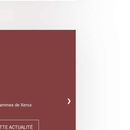
❯
gammes de Xerox
TTE ACTUALITÉ