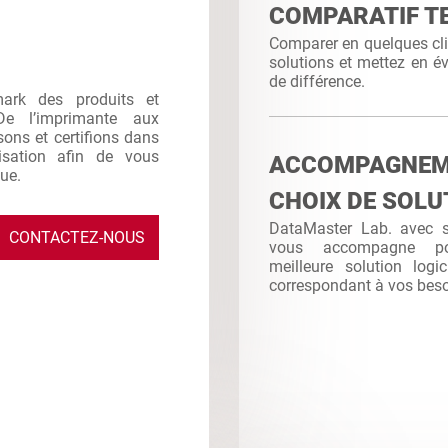
COMPARATIF T
Comparer en quelques clic
solutions et mettez en év
de différence.
mark des produits et
De l’imprimante aux
sons et certifions dans
ilisation afin de vous
ACCOMPAGNE
que.
CHOIX DE SOLU
DataMaster Lab. avec sa
CONTACTEZ-NOUS
vous accompagne po
meilleure solution logi
correspondant à vos bes