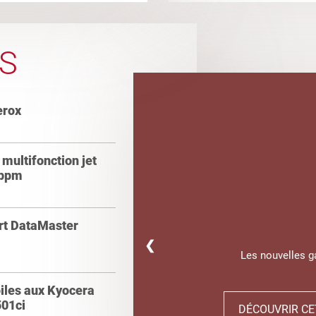
S
erox
multifonction jet
 ppm
ert DataMaster
❮
Les nouvelles 
oiles aux Kyocera
01ci
DÉCOUVRIR CE