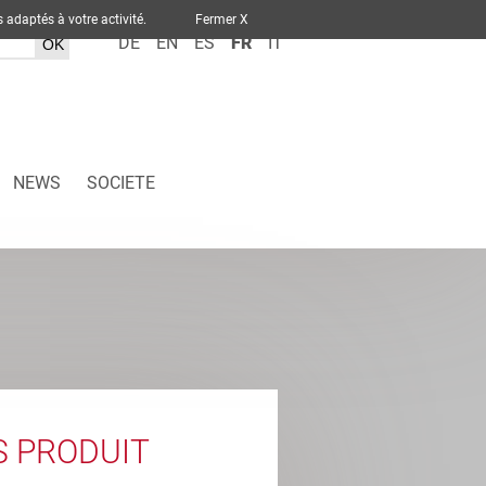
ervices adaptés à votre activité.
Fermer X
DE
EN
ES
FR
IT
NEWS
SOCIETE
S PRODUIT