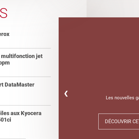
S
erox
multifonction jet
 ppm
ert DataMaster
❮
Les nouvelles 
oiles aux Kyocera
01ci
DÉCOUVRIR CE