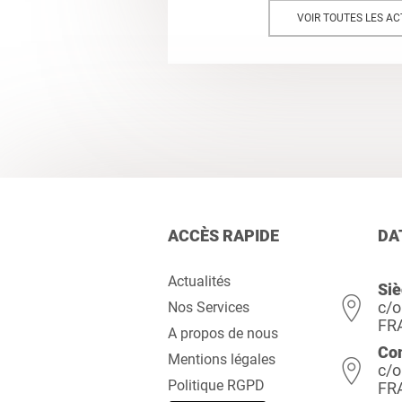
VOIR TOUTES LES AC
ACCÈS RAPIDE
DA
Actualités
Siè
c/o
Nos Services
FR
A propos de nous
Co
Mentions légales
c/o
Politique RGPD
FR