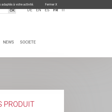
ervices adaptés à votre activité.
Fermer X
DE
EN
ES
FR
IT
NEWS
SOCIETE
S PRODUIT