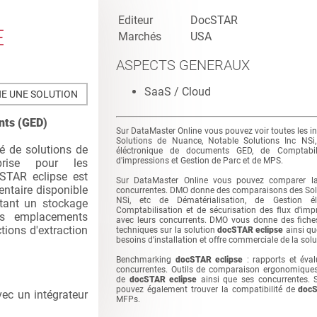
Editeur
DocSTAR
E
Marchés
USA
ASPECTS GENERAUX
SaaS / Cloud
E UNE SOLUTION
nts (GED)
Sur DataMaster Online vous pouvez voir toutes les i
Solutions de Nuance, Notable Solutions Inc NSi,
é de solutions de
éléctronique de documents GED, de Comptabili
d'impressions et Gestion de Parc et de MPS.
prise pour les
cSTAR eclipse est
Sur DataMaster Online vous pouvez comparer l
ntaire disponible
concurrentes. DMO donne des comparaisons des Solu
NSi, etc de Dématérialisation, de Gestion 
tant un stockage
Comptabilisation et de sécurisation des flux d'im
des emplacements
avec leurs concurrents. DMO vous donne des fiches
tions d'extraction
techniques sur la solution
docSTAR eclipse
ainsi qu
besoins d’installation et offre commerciale de la sol
Benchmarking
docSTAR eclipse
: rapports et éva
concurrentes. Outils de comparaison ergonomiques
de
docSTAR eclipse
ainsi que ses concurrentes. 
pouvez également trouver la compatibilité de
docS
vec un intégrateur
MFPs.