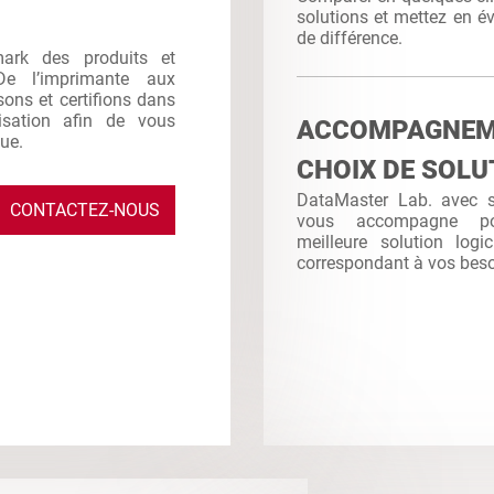
solutions et mettez en év
de différence.
mark des produits et
De l’imprimante aux
sons et certifions dans
ilisation afin de vous
ACCOMPAGNE
que.
CHOIX DE SOLU
DataMaster Lab. avec sa
CONTACTEZ-NOUS
vous accompagne po
meilleure solution logi
correspondant à vos bes