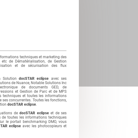
nformations techniques et marketing des
 etc de Dématérialisation, de Gestion
sation et de sécurisation des flux
a Solution
docSTAR eclipse
avec ses
tions de Nuance, Notable Solutions Inc
électronique de documents GED, de
pressions et Gestion de Parc et de MPS
 techniques et toutes les informations
e ses concurrentes. Toutes les fonctions,
ution
docSTAR eclipse
.
luations de
docSTAR eclipse
et de ses
 de toutes les informations techniques
Sur le portail benchmarking DMO, vous
TAR eclipse
avec les photocopieurs et