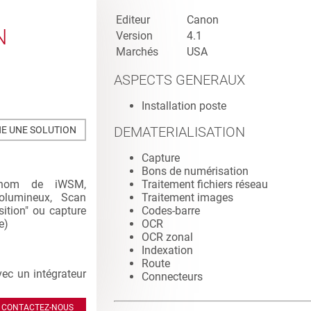
Editeur
Canon
N
Version
4.1
Marchés
USA
ASPECTS GENERAUX
Installation poste
DEMATERIALISATION
E UNE SOLUTION
Capture
Bons de numérisation
 nom de iWSM,
Traitement fichiers réseau
volumineux, Scan
Traitement images
ition" ou capture
Codes-barre
te
)
OCR
OCR zonal
Indexation
Route
vec un intégrateur
Connecteurs
CONTACTEZ-NOUS