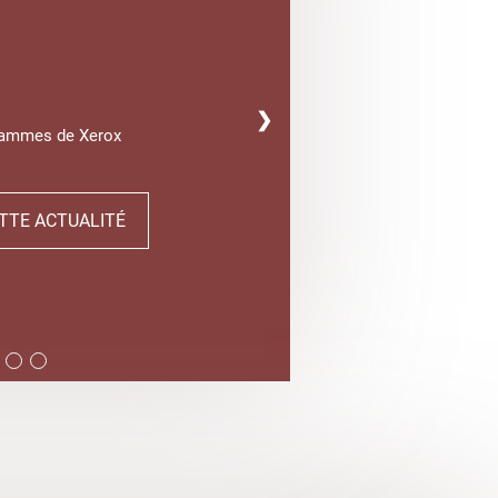
❯
gammes de Xerox
TTE ACTUALITÉ