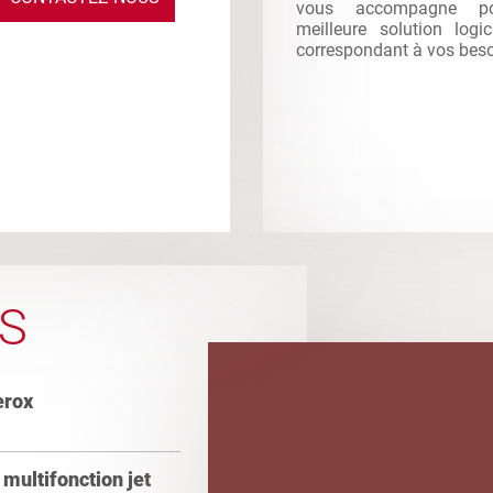
vous accompagne po
meilleure solution logi
correspondant à vos bes
S
erox
multifonction jet