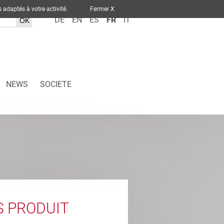
ervices adaptés à votre activité.
Fermer X
DE
EN
ES
FR
IT
NEWS
SOCIETE
S PRODUIT