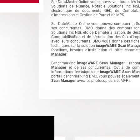
Sur DataMaster Online vous pouvez voir toutes les i
Solutions de Nuance, Notable Solutions Inc NSi,
éléctronique de documents GED, de Comptabili
d'impressions et Gestion de Parc et de MPS.
Sur DataMaster Online vous pouvez comparer la S
ses concurrentes. DMO donne des comparaison
Solutions Inc NSi, etc de Dématérialisation, de Ge
Comptabilisation et de sécurisation des flux d'im
avec leurs concurrents. DMO vous donne des fiches
techniques sur la solution
imageWARE Scan Manag
fonctions, besoins d’installation et offre comme
Manager
.
Benchmarking
imageWARE Scan Manager
: rappor
Manager
et de ses concurrentes. Outils de com
informations techniques de
imageWARE Scan Man
portail benchmarking DMO, vous pouvez également t
Scan Manager
avec les photocopieurs et MFPs.