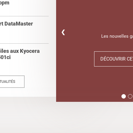
 ppm
ert DataMaster
❮
Les nouvelles 
oiles aux Kyocera
01ci
DÉCOUVRIR CE
TUALITÉS