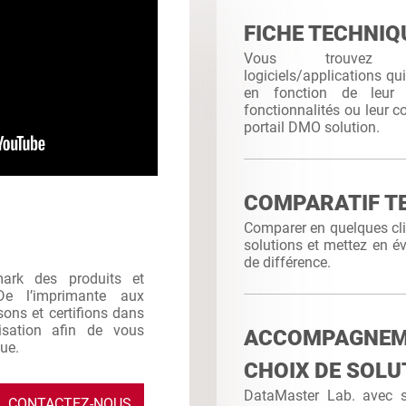
FICHE TECHNIQ
Vous trouvez
logiciels/applications qu
en fonction de leur c
fonctionnalités ou leur co
portail DMO solution.
COMPARATIF T
Comparer en quelques clic
solutions et mettez en év
de différence.
mark des produits et
De l’imprimante aux
sons et certifions dans
ilisation afin de vous
ACCOMPAGNE
que.
CHOIX DE SOLU
DataMaster Lab. avec sa
CONTACTEZ-NOUS