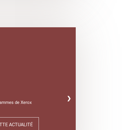
❯
gammes de Xerox
TTE ACTUALITÉ