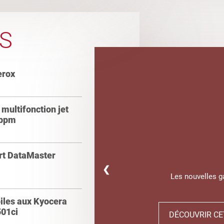
S
erox
multifonction jet
 ppm
ert DataMaster
❮
Les nouvelles 
oiles aux Kyocera
01ci
DÉCOUVRIR CE