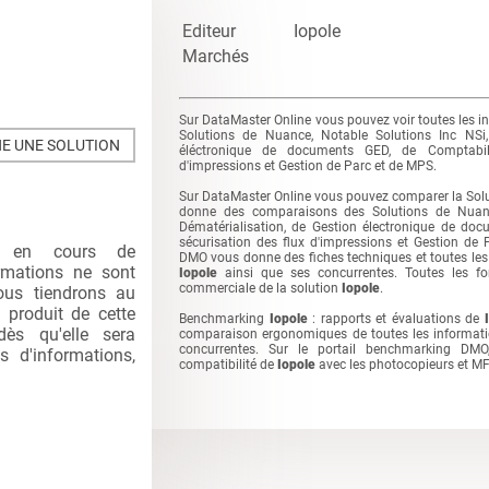
Editeur
Iopole
Marchés
Sur DataMaster Online vous pouvez voir toutes les i
Solutions de Nuance, Notable Solutions Inc NSi,
E UNE SOLUTION
éléctronique de documents GED, de Comptabili
d'impressions et Gestion de Parc et de MPS.
Sur DataMaster Online vous pouvez comparer la Sol
donne des comparaisons des Solutions de Nuance
Dématérialisation, de Gestion électronique de do
sécurisation des flux d'impressions et Gestion de
nt en cours de
DMO vous donne des fiches techniques et toutes les 
ormations ne sont
Iopole
ainsi que ses concurrentes. Toutes les fonc
commerciale de la solution
Iopole
.
ous tiendrons au
 produit de cette
Benchmarking
Iopole
: rapports et évaluations de
dès qu'elle sera
comparaison ergonomiques de toutes les informat
concurrentes. Sur le portail benchmarking DM
 d'informations,
compatibilité de
Iopole
avec les photocopieurs et M