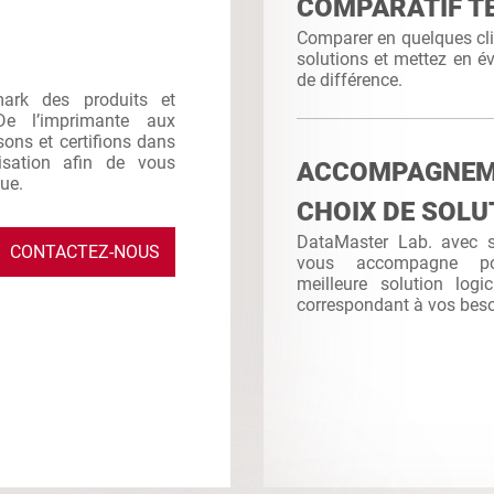
COMPARATIF T
Comparer en quelques clic
solutions et mettez en év
de différence.
mark des produits et
De l’imprimante aux
sons et certifions dans
ilisation afin de vous
ACCOMPAGNE
que.
CHOIX DE SOLU
DataMaster Lab. avec sa
CONTACTEZ-NOUS
vous accompagne po
meilleure solution logi
correspondant à vos bes