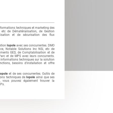
nformations techniques et marketing des
 etc de Dématérialisation, de Gestion
sation et de sécurisation des flux
ution
Iopole
avec ses concurrentes. DMO
, Notable Solutions Inc NSi, etc de
cuments GED, de Comptabilisation et de
 Parc et de MPS avec leurs concurrents.
informations techniques sur la solution
tions, besoins d’installation et offre
Iopole
et de ses concurrentes. Outils de
ions techniques de
Iopole
ainsi que ses
O, vous pouvez également trouver la
FPs.