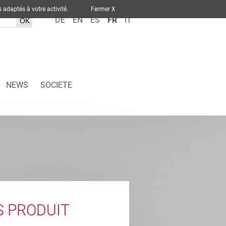
ervices adaptés à votre activité.
Fermer X
DE
EN
ES
FR
IT
NEWS
SOCIETE
S PRODUIT