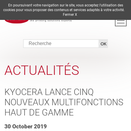
En poursuivant votre navigation sur le site, vous acceptez l'utilisation des
DE
EN
ES
FR
IT
cookies pour vous proposer des contenus et services adaptés à votre activité.
Fermer X
ACTUALITÉS
KYOCERA LANCE CINQ
NOUVEAUX MULTIFONCTIONS
HAUT DE GAMME
30 October 2019