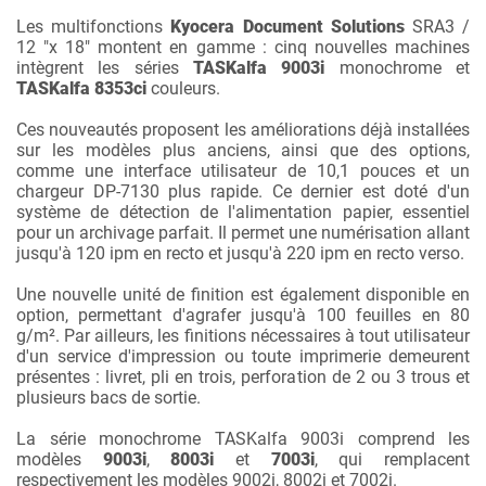
Les multifonctions
Kyocera Document Solutions
SRA3 /
12 "x 18" montent en gamme : cinq nouvelles machines
intègrent les séries
TASKalfa 9003i
monochrome et
TASKalfa 8353ci
couleurs.
Ces nouveautés proposent les améliorations déjà installées
sur les modèles plus anciens, ainsi que des options,
comme une interface utilisateur de 10,1 pouces et un
chargeur DP-7130 plus rapide. Ce dernier est doté d'un
système de détection de l'alimentation papier, essentiel
pour un archivage parfait. Il permet une numérisation allant
jusqu'à 120 ipm en recto et jusqu'à 220 ipm en recto verso.
Une nouvelle unité de finition est également disponible en
option, permettant d'agrafer jusqu'à 100 feuilles en 80
g/m². Par ailleurs, les finitions nécessaires à tout utilisateur
d'un service d'impression ou toute imprimerie demeurent
présentes : livret, pli en trois, perforation de 2 ou 3 trous et
plusieurs bacs de sortie.
La série monochrome TASKalfa 9003i comprend les
modèles
9003i
,
8003i
et
7003i
, qui remplacent
respectivement les modèles 9002i, 8002i et 7002i.