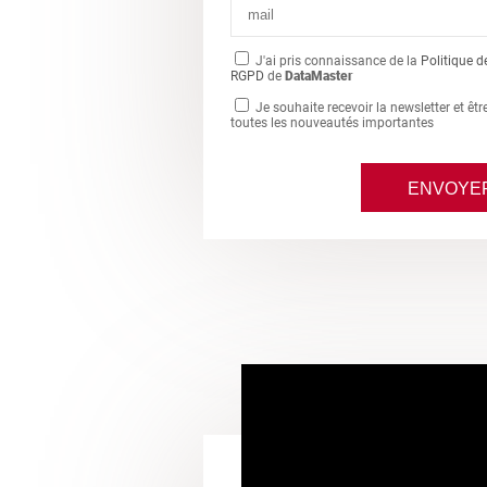
J'ai pris connaissance de la
Politique d
RGPD
de
DataMaster
Je souhaite recevoir la newsletter et êt
toutes les nouveautés importantes