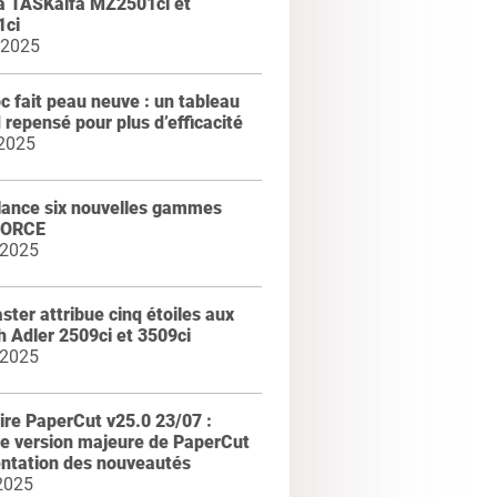
a TASKalfa MZ2501ci et
ci
 2025
 fait peau neuve : un tableau
 repensé pour plus d’efficacité
 2025
lance six nouvelles gammes
FORCE
 2025
ter attribue cinq étoiles aux
 Adler 2509ci et 3509ci
 2025
re PaperCut v25.0 23/07 :
le version majeure de PaperCut
entation des nouveautés
2025