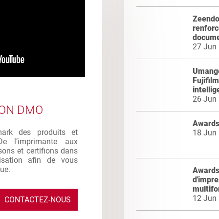
Zeendoc
renforc
docume
27 Jun
Umango
Fujifil
intelli
26 Jun
ION DMO
Awards
mark des produits et
18 Jun
De l’imprimante aux
sons et certifions dans
ilisation afin de vous
que.
Awards 
d'impre
multifo
12 Jun
CONTACTEZ-NOUS