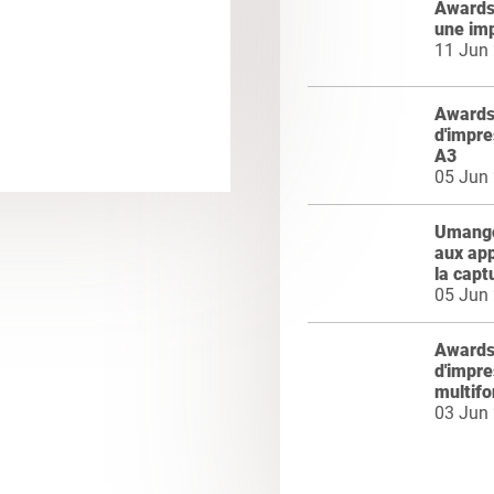
Awards 
une im
11 Jun
Awards 
d'impre
A3
05 Jun
Umango 
aux app
la capt
05 Jun
Awards 
d'impr
multifo
03 Jun