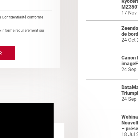
Kyocer
MZ3501
17 Nov
e Confidentialité conforme
Zeendoc
re informé régulièrement sur
de bord
24 Oct
Canon 
image
24 Sep
DataMas
Triumph
24 Sep
Webinai
Nouvel
– prés
18 Jul 