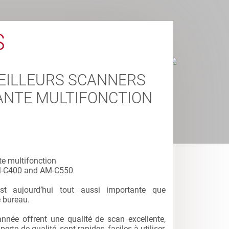
S
MEILLEURS SCANNERS
ANTE MULTIFONCTION
te multifonction
AM-C400 and AM-C550
st aujourd’hui tout aussi importante que
e bureau.
née offrent une qualité de scan excellente,
erte de qualité, sont rapides, faciles à utiliser,