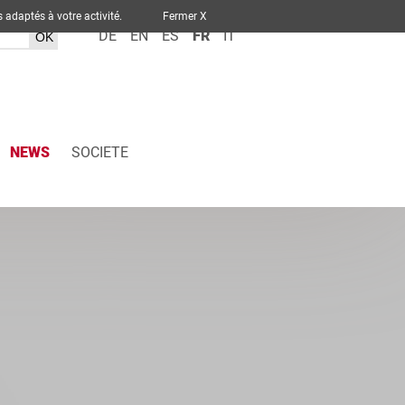
ervices adaptés à votre activité.
Fermer X
DE
EN
ES
FR
IT
NEWS
SOCIETE