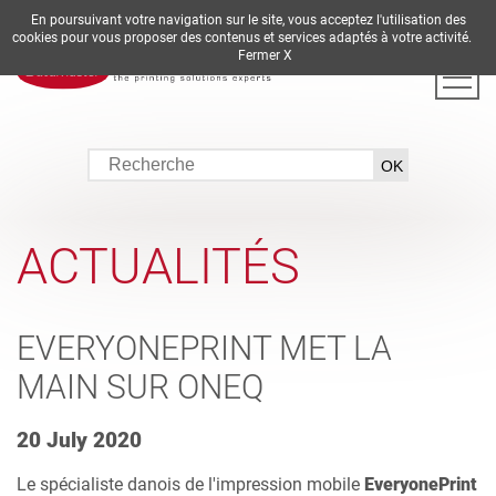
En poursuivant votre navigation sur le site, vous acceptez l'utilisation des
DE
EN
ES
FR
IT
cookies pour vous proposer des contenus et services adaptés à votre activité.
Fermer X
ACTUALITÉS
EVERYONEPRINT MET LA
MAIN SUR ONEQ
20 July 2020
Le spécialiste danois de l'impression mobile
EveryonePrint