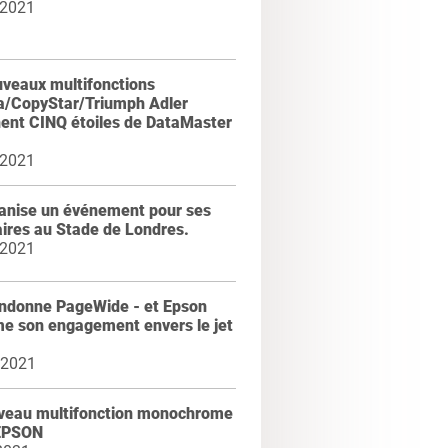
 2021
uveaux multifonctions
a/CopyStar/Triumph Adler
nent CINQ étoiles de DataMaster
 2021
ganise un événement pour ses
ires au Stade de Londres.
 2021
ndonne PageWide - et Epson
me son engagement envers le jet
 2021
veau multifonction monochrome
EPSON