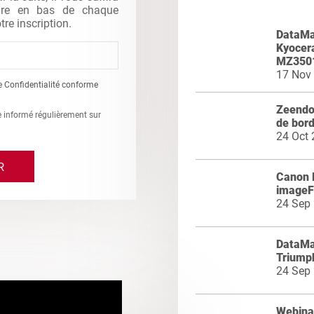
gure en bas de chaque
tre inscription.
DataMas
Kyocer
MZ3501
17 Nov
e Confidentialité conforme
Zeendoc
re informé régulièrement sur
de bord
24 Oct
Canon 
image
24 Sep
DataMas
Triumph
24 Sep
Webinai