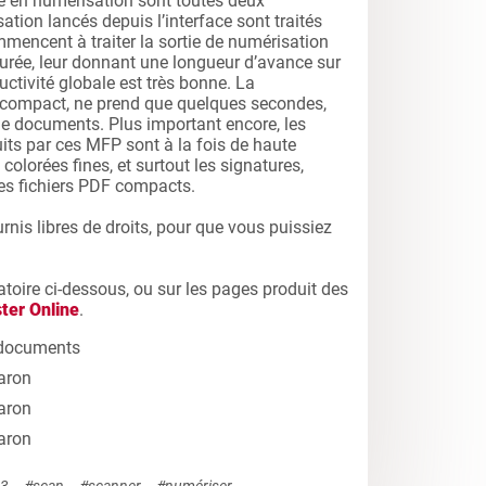
ge en numérisation sont toutes deux
ation lancés depuis l’interface sont traités
encent à traiter la sortie de numérisation
urée, leur donnant une longueur d’avance sur
uctivité globale est très bonne. La
 compact, ne prend que quelques secondes,
 documents. Plus important encore, les
its par ces MFP sont à la fois de haute
s colorées fines, et surtout les signatures,
les fichiers PDF compacts.
urnis libres de droits, pour que vous puissiez
atoire ci-dessous, ou sur les pages produit des
ter Online
.
es documents
aron
aron
aron
3
#scan
#scanner
#numériser