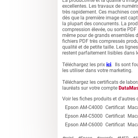
La productivité et la qualité d’ima
excellentes. Les travaux de numéris
très rapidement. Ces machines comm
dès que la première image est capt
la plupart des concurrents. La prod
compression élevée, ou sortie PDF
même pour de grands ensembles de
fichiers PDF très compressés produ
qualité et de petite taille. Les ligne
restent parfaitement lisibles dans 
Téléchargez les prix
ici
. Ils sont fo
les utiliser dans votre marketing.
Téléchargez les certificats de labor
lauréats sur votre compte
DataMas
Voir les fiches produits et d'autr
Epson AM-C4000
Certificat
Mac
Epson AM-C5000
Certificat
Mac
Epson AM-C6000
Certificat
Mac
#print
#Epson
#awards
#MFP
#A