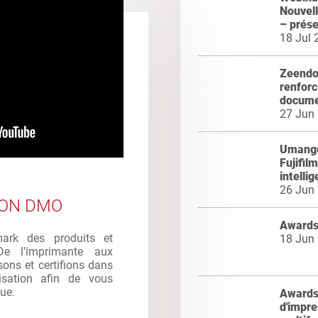
Nouvel
– prés
18 Jul 
Zeendoc
renforc
docume
27 Jun
Umango
Fujifil
intelli
26 Jun
ION DMO
Awards
mark des produits et
18 Jun
De l’imprimante aux
sons et certifions dans
ilisation afin de vous
que.
Awards 
d'impre