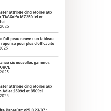
ter attribue cinq étoiles aux
a TASKalfa MZ2501ci et
ci
 2025
 fait peau neuve : un tableau
 repensé pour plus d’efficacité
 2025
lance six nouvelles gammes
FORCE
 2025
ter attribue cinq étoiles aux
 Adler 2509ci et 3509ci
 2025
re PaperCut v25.0 23/07 :