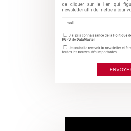
de cliquer sur le lien qui fi
newsletter afin de mettre à jour vo
J'ai pris connaissance de la
Politique d
RGPD
de
DataMaster
Je souhaite recevoir la newsletter et êt
toutes les nouveautés importantes