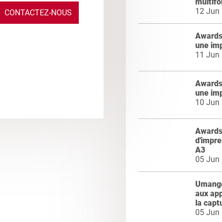
multifo
12 Jun
CONTACTEZ-NOUS
Awards 
une im
11 Jun
Awards 
une im
10 Jun
Awards 
d'impre
A3
05 Jun
Umango 
aux app
la capt
05 Jun