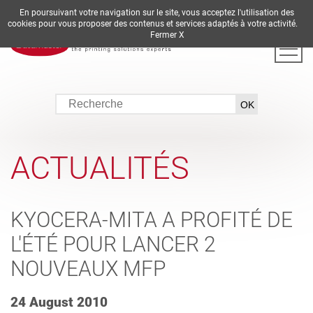
En poursuivant votre navigation sur le site, vous acceptez l'utilisation des
DE
EN
ES
FR
IT
cookies pour vous proposer des contenus et services adaptés à votre activité.
Fermer X
ACTUALITÉS
KYOCERA-MITA A PROFITÉ DE
L'ÉTÉ POUR LANCER 2
NOUVEAUX MFP
24 August 2010