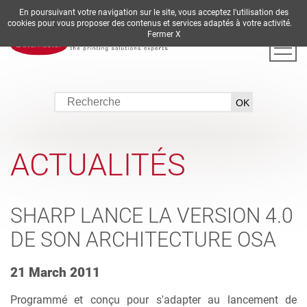
En poursuivant votre navigation sur le site, vous acceptez l'utilisation des
DE
EN
ES
FR
IT
cookies pour vous proposer des contenus et services adaptés à votre activité.
Fermer X
ACTUALITÉS
SHARP LANCE LA VERSION 4.0
DE SON ARCHITECTURE OSA
21 March 2011
Programmé et conçu pour s'adapter au lancement de