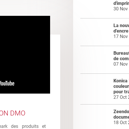
d'impri
30 Nov
La nou
d'encre
17 Nov
Bureaut
de co
07 Nov
Konica 
couleur
pour tr
27 Oct
Zeendoc
ION DMO
docume
18 Oct
mark des produits et