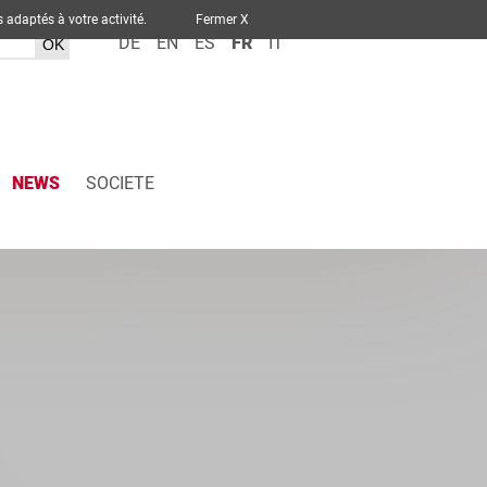
ervices adaptés à votre activité.
Fermer X
DE
EN
ES
FR
IT
NEWS
SOCIETE