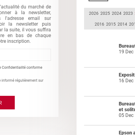
l'actualité du marché de
nner à la newsletter,
2026
2025
2024
2023
s l'adresse email sur
oir la newsletter puis
2016
2015
2014
20
la suite, il vous suffira
gure en bas de chaque
tre inscription.
Bureaut
19 Dec
e Confidentialité conforme
Exposi
16 Dec
re informé régulièrement sur
Bureaut
et soli
05 Dec
Epson a