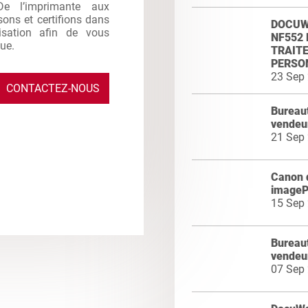
De l’imprimante aux
sons et certifions dans
DOCUWA
ilisation afin de vous
NF552 
que.
TRAIT
PERSO
23 Sep
CONTACTEZ-NOUS
Bureaut
vendeur
21 Sep
Canon 
image
15 Sep
Bureaut
vendeu
07 Sep