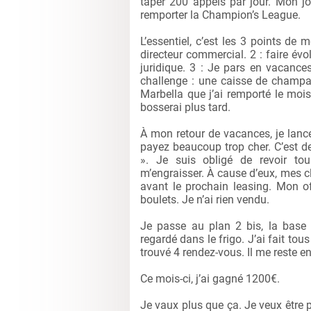
taper 200 appels par jour. Mon job 
remporter la Champion’s League.
L’essentiel, c’est les 3 points de
directeur commercial. 2 : faire év
juridique. 3 : Je pars en vacances
challenge : une caisse de champag
Marbella que j’ai remporté le mois
bosserai plus tard.
À mon retour de vacances, je lance
payez beaucoup trop cher. C’est de
». Je suis obligé de revoir to
m’engraisser. À cause d’eux, mes c
avant le prochain leasing. Mon of
boulets. Je n’ai rien vendu.
Je passe au plan 2 bis, la base 
regardé dans le frigo. J’ai fait tous
trouvé 4 rendez-vous. Il me reste enc
Ce mois-ci, j’ai gagné 1200€.
Je vaux plus que ça. Je veux être 