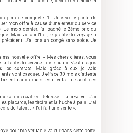
: c’est viser la lucarne, décrocher l’étoile et
 mon plan de conquête. 1 : Je veux le poste de
oluer mon offre à cause d’une erreur du service
. Le mois dernier, j’ai gagné le 2ème prix du
ne. Mais aujourd’hui, je profite du voyage à
 précédent. J’ai pris un congé sans solde. Je
 ma nouvelle offre. « Mes chers clients, vous
 la faute du service juridique qui s’est craqué
us les contrats. Mais grâce à eux je vais
lients vont casquer. J’efface 30 mois d’attente
fre est canon mais les clients : ce sont des
du commercial en détresse : la réserve. J’ai
 les placards, les tiroirs et la huche à pain. J’ai
ore du talent : « j’ai fait une vente ».
payé pour ma véritable valeur dans cette boîte.