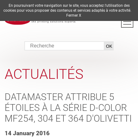
En poursuivant votre navigation sur le site, vous acceptez l'utilisation des
DE
EN
ES
FR
IT
cookies pour vous proposer des contenus et services adaptés à votre activité.
Fermer X
ACTUALITÉS
DATAMASTER ATTRIBUE 5
ÉTOILES À LA SÉRIE D-COLOR
MF254, 304 ET 364 D'OLIVETTI
14 January 2016