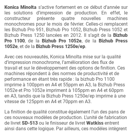
Konica Minolta
s’active fortement en ce début d’année sur
les solutions d’impression de production. En effet, le
constructeur présente quatre nouvelles machines
monochromes pour le mois de février. Celles-ci remplacent
les Bizhub Pro 951, Bizhub Pro 1052, Bizhub Press 1052 et
Bizhub Press 1250 lancées en 2012. Il s’agit de la
Bizhub
Pro 1100
, de la
Bizhub Pro 1052e
, de la
Bizhub Press
1052e
, et de la
Bizhub Press 1250e/ep
.
Avec ces nouveautés, Konica Minolta mise sur la qualité
d’impression monochrome, l’amélioration des flux de
travail et sur le développement des options de finition. Ces
machines répondent à des normes de productivité et de
performance en étant très rapide : la bizhub Pro 1100
imprime à 100ppm en A4 et 55ppm en A3, la Bizhub Press
1052e et Pro 1052e impriment à 105ppm en A4 et 60ppm
en A3, tandis que la Bizhub Press 1250e/ep imprime à une
vitesse de 125ppm en A4 et 70ppm en A3.
La finition de qualité constitue également l’un des pans de
ces nouveaux modèles de production. L’unité de fabrication
de livret
SD-513
ou le finisseur de livret
Watkiss
entrent
ainsi dans cette logique. Par ailleurs, ces modèles intègrent