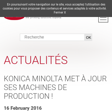
En poursuivant votre navigation sur le site, vous acceptez l'utilisation des
DE
EN
ES
FR
IT
cookies pour vous proposer des contenus et services adaptés à votre activité.
Fermer X
ACTUALITÉS
KONICA MINOLTA MET À JOUR
SES MACHINES DE
PRODUCTION !
16 February 2016