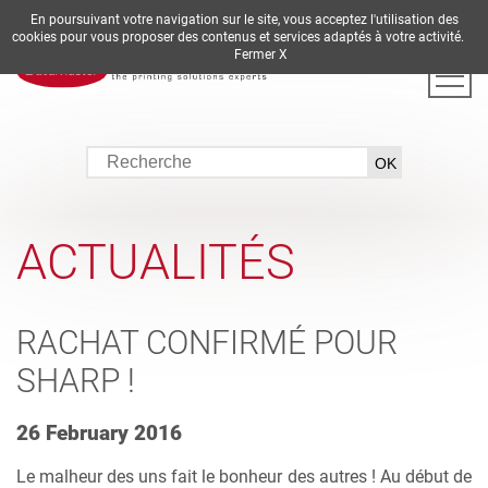
En poursuivant votre navigation sur le site, vous acceptez l'utilisation des
DE
EN
ES
FR
IT
cookies pour vous proposer des contenus et services adaptés à votre activité.
Fermer X
ACTUALITÉS
RACHAT CONFIRMÉ POUR
SHARP !
26 February 2016
Le malheur des uns fait le bonheur des autres ! Au début de