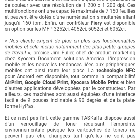
de couleur avec une résolution de 1 200 x 1 200 dpi. Ces
multifonctions ont une capacité maximale de 7 150 feuilles
et peuvent être dotés d’une numérisation simultanée allant
jusqu’à 160 ipm. Enfin, un contrôleur
Fiery
est disponible
en option sur les MFP 3252ci, 4052ci, 5052ci et 6052ci.
«
Nos clients exigent de plus en plus des fonctionnalités
mobiles et cela inclus notamment des plus petits groupes
de travail
», précise Jim Fuller, chef de produit marketing
chez Kyocera Document solutions America. L’impression
mobile et les nouvelles tendances liées aux périphériques
mobiles ont ainsi toute leur place. La
technologie NFC
pour Androïd est disponible, tout comme la compatibilité
AirPrint
,
Google Cloud Print
,
Kyocera Mobile Print
et bien
d’autres applications développées par le constructeur. Par
ailleurs, ces machines sont aussi équipées d’une interface
tactile de 9 pouces inclinable à 90 degrés et de la plate-
forme HyPas.
Et ce n'est pas fini, cette gamme TASKalfa dispose aussi
d’un verrouillage de toner réduisant l’empreinte
environnementale puisque les cartouches de toners ne
peuvent pas être changées tant qu’elles ne sont pas