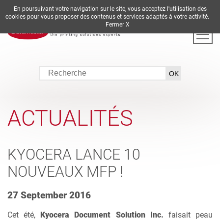
En poursuivant votre navigation sur le site, vous acceptez l'utilisation des
DE
EN
ES
FR
IT
cookies pour vous proposer des contenus et services adaptés à votre activité.
Fermer X
ACTUALITÉS
KYOCERA LANCE 10
NOUVEAUX MFP !
27 September 2016
Cet été,
Kyocera Document Solution Inc
.
faisait peau