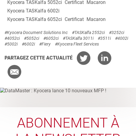
Kyocera TASKalfa 5052ci
Certificat
Macaron
Kyocera TASKalfa 6002i
Kyocera TASKalfa 6052ci
Certificat
Macaron
#Kyocera Document Solutions Inc
#TASKalfa 2552ci
#3252ci
#4052ci
#5052ci
#6052ci
#TASKalfa 3011i
#3511i
#4002i
#5002i
#6002i
#Fiery
#Kyocera Fleet Services
PARTAGEZ CETTE ACTUALITÉ
ABONNEMENT À