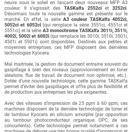
neuve sous le soleil en lançant deux nouveaux MFP A3
couleur. Il s’agissait des
TASKalfa 2552ci
et
3252ci
.
Désormais toute la nouvelle gamme est présente sur le
marché. En effet, la série
A3 couleur
TASKalfa 4052ci,
5052ci et 6052ci
(qui remplace la série 3551ci, 4551ci et
5551ci) et la série
A3 monochrome TASKalfa 3011i, 3511i,
4002i, 5002i et 6002i
(qui remplace les 3010i, 3510i, 3501i,
4501i et 5501i) sont disponibles. Destinés aux petites et
moyennes entreprises, ces MFP disposent des dernières
technologies Kyocera.
Mal maitrisée, la gestion de document entraine souvent du
gaspillage à bien des niveaux (approvionnement en toner
aléatoire, flux de travail de document non optimisé, etc.).
Dotée d’une nouvelle technologie, cette gamme TASKalfa
permet d’éviter des gaspillages et offre plus de flexibilité et
de production aux entreprises les plus exigeantes.
Avec des vitesses d’impression de 25 ppm à 60 ppm, ces
machines disposent de la dernière technologie de toner et
de tambour Kyocera en silicium amorphe (par opposition
au tambour photoconducteur organique, OPC, de ses
concurrents). Cette technologie permet notamment à ces
machines de délivrer une très bonne qualité d’impression et