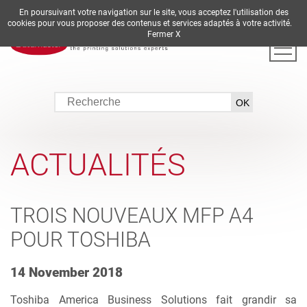
En poursuivant votre navigation sur le site, vous acceptez l'utilisation des
DE
EN
ES
FR
IT
cookies pour vous proposer des contenus et services adaptés à votre activité.
Fermer X
ACTUALITÉS
TROIS NOUVEAUX MFP A4
POUR TOSHIBA
14 November 2018
Toshiba America Business Solutions fait grandir sa