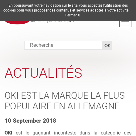
En poursuivant votre navigation sur le site, vous acceptez l'utilisation des
DE
EN
ES
FR
IT
cookies pour vous proposer des contenus et services adaptés à votre activité.
Fermer X
ACTUALITÉS
OKI EST LA MARQUE LA PLUS
POPULAIRE EN ALLEMAGNE
10 September 2018
OKI
est le gagnant incontesté dans la catégorie des