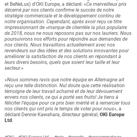
et BeNeLux) d'OKI Europe, a déclaré: «
Ce merveilleux prix
décerné par nos clients confirme le succès de notre
stratégie commerciale et le développement continu de
notre organisation. Cependant, après avoir reçu ce titre
impressionnant de «marque de clientèle la plus populaire
de 2018, nous ne nous reposons pas sur nos lauriers. Nous
poursuivrons nos efforts pour répondre aux demandes de
nos clients. Nous travaillons actuellement avec nos
revendeurs sur des idées et des solutions innovantes pour
améliorer la satisfaction de nos clients en répondant à
leurs divers besoins, quels que soient leur taille et leur
secteur.
»
«
Nous sommes ravis que notre équipe en Allemagne ait
reçu une telle distinction. Nul doute que cette réalisation
témoigne de leur travail acharné et de leur dévouement
envers nos clients, ce qui a porté ses fruits! Je tiens à
féliciter l’équipe pour ce prix bien mérité et à remercier tous
nos clients qui ont pris le temps de voter pour nous
», a
déclaré Dennie Kawahara, directeur général,
OKI Europe
Ltd
.
#OKI
#OKI Europe Ltd.
#prix
#awards
#consommateurs